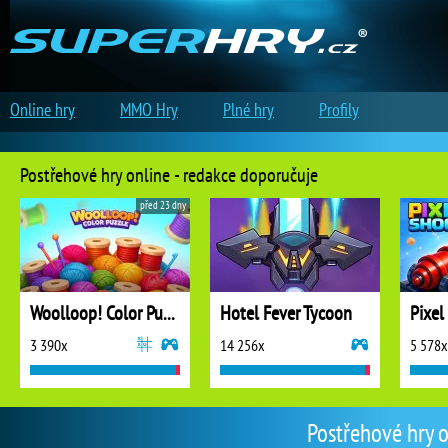
Online hry
MMO Hry
Plné hry
Profily
Postřehové hry online - redakce doporučuje
před 23 dny
Woolloop! Color Puzzle
Hotel Fever Tycoon
Pixel
3 390x
14 256x
5 578x
Postřehové hry o