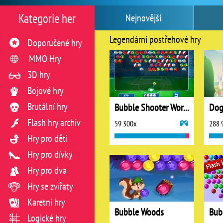
Kategorie her
Nejnovější
Legendární postřehové hry
Doporučené hry
MMO Hry
3D hry
Bojové hry
Brutální hry
Bubble Shooter World Cup
Dog
Flash hry archiv
59 300x
288 
Hry pro děti
Hry pro dívky
Hry pro dva
Hry se zvířaty
Karetní hry
Bubble Woods
Bub
Logické hry