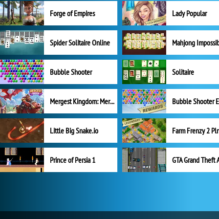
Forge of Empires
Lady Popular
Spider Solitaire Online
Mahjong Impossi
Bubble Shooter
Solitaire
Mergest Kingdom: Merge Puzzle
Little Big Snake.io
Prince of Persia 1
GTA Grand Theft 