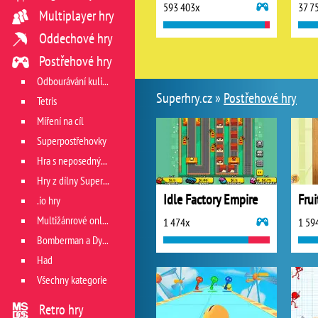
593 403x
37 7
Multiplayer hry
Oddechové hry
Postřehové hry
Odbourávání kuliček
Superhry.cz »
Postřehové hry
Tetris
Míření na cíl
Superpostřehovky
Hra s neposedným míčkem
Hry z dílny Superhry.cz
Idle Factory Empire
.io hry
Multižánrové online hry
1 474x
1 59
Bomberman a Dyna Blaster
Had
Všechny kategorie
Retro hry