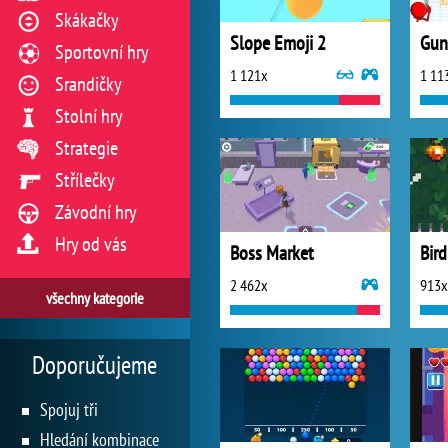
Skákačky
Slope Emoji 2
Gun
Sportovní hry
1 121x
1 11
Srandičky
Stolní hry
Strategie
Střílečky
Závodní hry
Hry od vás
Boss Market
Bir
2 462x
913x
všechny kategorie
Doporučujeme
Spojuj tři
Hledání kombinace