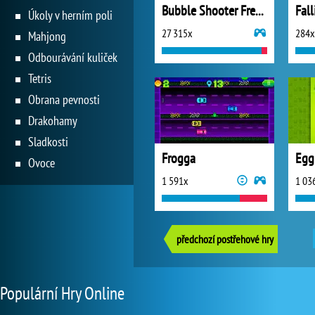
Bubble Shooter Free 3
Fal
Úkoly v herním poli
27 315x
284x
Mahjong
Odbourávání kuliček
Tetris
Obrana pevnosti
Drakohamy
Sladkosti
Frogga
Egg
Ovoce
1 591x
1 03
předchozí postřehové hry
Populární Hry Online