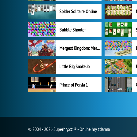
Spider Solitaire Online
Bubble Shooter
Mergest Kingdom: Merge Puzzle
Little Big Snake.io
Prince of Persia 1
© 2004 - 2026 Superhry.cz ® - Online hry zdarma