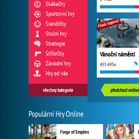
Skákačky
Sportovní hry
Srandičky
Stolní hry
Strategie
Střílečky
Vánoční náměstí
Závodní hry
455 695x
Hry od vás
všechny kategorie
předchozí online
Populární Hry Online
Forge of Empires