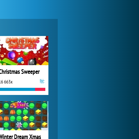
Forge of Empires
1 165 835x
Christmas Sweeper
16 663x
Lady Popular
1 314 028x
Winter Dream Xmas