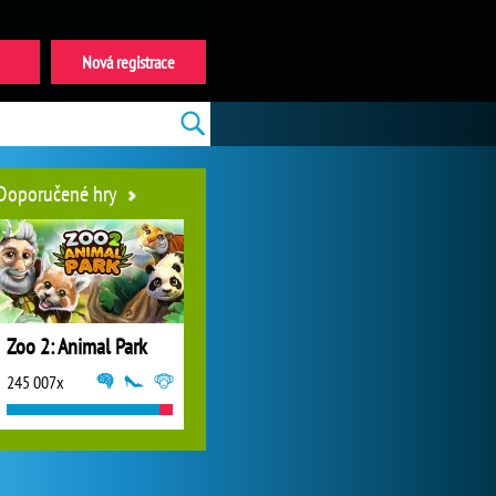
Nová registrace
Doporučené hry
Zoo 2: Animal Park
245 007x