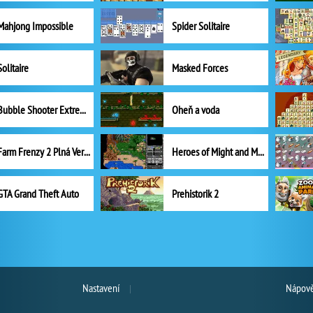
Mahjong Impossible
Spider Solitaire
Solitaire
Masked Forces
Bubble Shooter Extreme
Oheň a voda
Farm Frenzy 2 Plná Verze
Heroes of Might and Magic II
GTA Grand Theft Auto
Prehistorik 2
Nastavení
Nápově