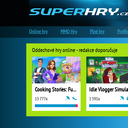
Online hry
MMO Hry
Plné hry
Profil
Oddechové hry online - redakce doporučuje
Cooking Stories: Fun Cafe Game
13 777x
1 591x