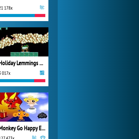
21 178x
World of Tanks
1 822 601x
Holiday Lemmings 1993
3 017x
Monkey Go Happy Elves
127 473x