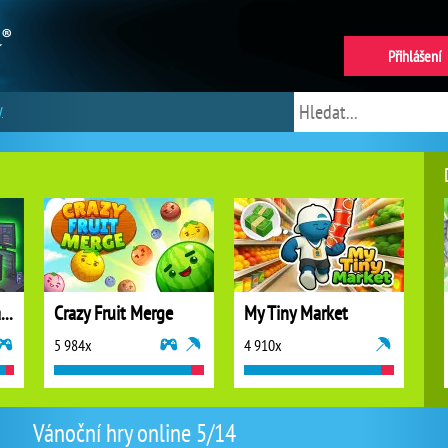
Přihlášení
y
Idle Vlogger Simulator
Crazy Fruit Merge
My Tiny Market
5 984x
4 910x
Vánoční hry online 5/14