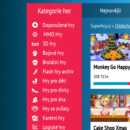
Kategorie her
Nejnovější
Doporučené hry
Superhry.cz »
Oddecho
MMO Hry
3D hry
Bojové hry
Brutální hry
Flash hry archiv
208 315x
Hry pro děti
Hry pro dívky
Hry pro dva
Hry se zvířaty
Karetní hry
Logické hry
Cake Shop Xmas