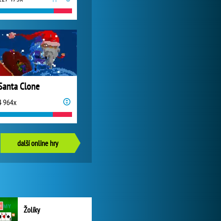
Santa Clone
4 964x
další online hry
Žolíky