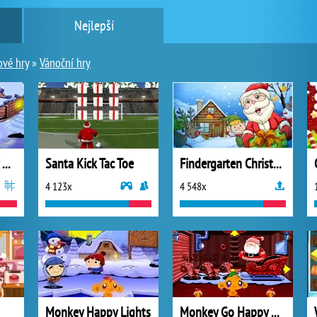
Nejlepší
vé hry
»
Vánoční hry
Monkey Go Happy Xmas Tree
Santa Kick Tac Toe
Findergarten Christmas
4 123x
4 548x
Monkey Happy Lights
Monkey Go Happy North Pole