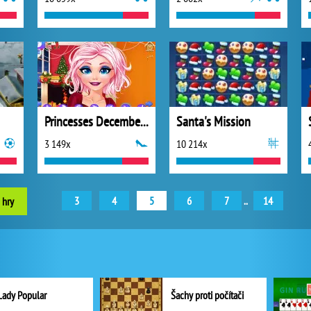
Princesses December Dream
Santa's Mission
3 149x
10 214x
3
4
5
6
7
..
14
 hry
Lady Popular
Šachy proti počítači