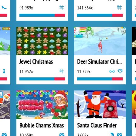
91 989x
141 364x
Jewel Christmas
Deer Simulator Christmas
11 952x
11 729x
Bubble Charms Xmas
Santa Claus Finder
10 659x
2 602x