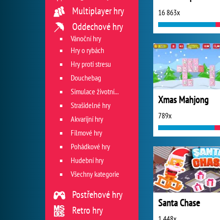
Multiplayer hry
16 863x
Oddechové hry
Vánoční hry
Hry o rybách
Hry proti stresu
Douchebag
Simulace životních situací
Xmas Mahjong
Strašidelné hry
789x
Akvarijní hry
Filmové hry
Pohádkové hry
Hudební hry
Všechny kategorie
Postřehové hry
Santa Chase
Retro hry
1 448x