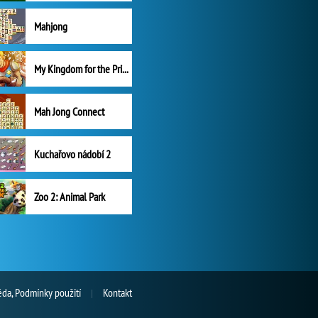
Mahjong
My Kingdom for the Princess Plná verze
Mah Jong Connect
Kuchařovo nádobí 2
Zoo 2: Animal Park
da, Podmínky použití
Kontakt