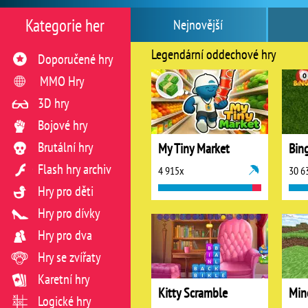
Kategorie her
Nejnovější
Legendární oddechové hry
Doporučené hry
MMO Hry
3D hry
Bojové hry
Brutální hry
My Tiny Market
Bin
Flash hry archiv
4 915x
30 6
Hry pro děti
Hry pro dívky
Hry pro dva
Hry se zvířaty
Karetní hry
Kitty Scramble
Mine
Logické hry