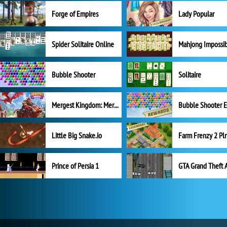
Forge of Empires
Lady Popular
Spider Solitaire Online
Mahjong Impossi
Bubble Shooter
Solitaire
Mergest Kingdom: Merge Puzzle
Little Big Snake.io
Prince of Persia 1
GTA Grand Theft 