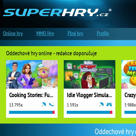
Online hry
MMO Hry
Plné hry
Profily
Oddechové hry online - redakce doporučuje
Cooking Stories: Fun Cafe Game
Idle Vlogger Simulator
Crazy
13 795x
1 591x
5 988x
Oddechové hry o