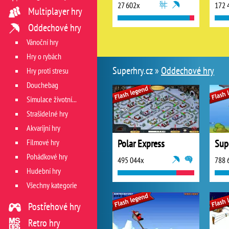
27 602x
172 
Multiplayer hry
Oddechové hry
Vánoční hry
Hry o rybách
Superhry.cz »
Oddechové hry
Hry proti stresu
Douchebag
Simulace životních situací
Strašidelné hry
Akvarijní hry
Filmové hry
Polar Express
Sup
Pohádkové hry
495 044x
788 
Hudební hry
Všechny kategorie
Postřehové hry
Retro hry