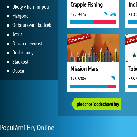
Crappie Fishing
Ind
Úkoly v herním poli
672 947x
310 
Mahjong
Odbourávání kuliček
Tetris
Obrana pevnosti
Drakohamy
Sladkosti
Mission Mars
Tob
Ovoce
178 508x
565 
předchozí oddechové hry
Populární Hry Online