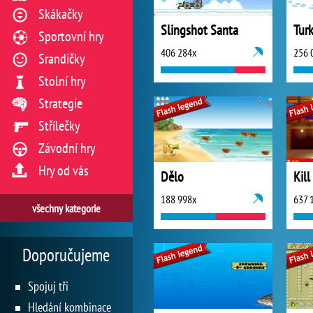
Skákačky
Slingshot Santa
Tur
Sportovní hry
406 284x
256 
Srandičky
Stolní hry
Strategie
Střílečky
Závodní hry
Hry od vás
Dělo
Kill
188 998x
637 
všechny kategorie
Doporučujeme
Spojuj tři
Hledání kombinace