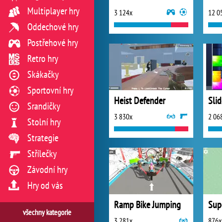
Multiplayer hry
3 124x
12 0
Oddechové hry
Postřehové hry
Retro hry
Skákačky
Sportovní hry
Heist Defender
Sli
Srandičky
3 830x
2 06
Stolní hry
Strategie
Střílečky
Závodní hry
Hry od vás
Ramp Bike Jumping
všechny kategorie
3 281x
876x