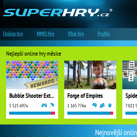
Online hry
MMO Hry
Plné hry
Profily
Nejlepší online hry měsíce
Bubble Shooter Extreme
Forge of Empires
5 525 697x
1 165 776x
7 021 
Nejnovější onlin