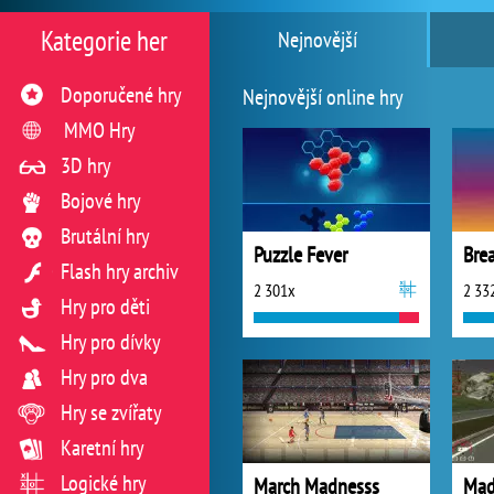
Kategorie her
Nejnovější
Doporučené hry
Nejnovější online hry
MMO Hry
3D hry
Bojové hry
Brutální hry
Puzzle Fever
Bre
Flash hry archiv
2 301x
2 33
Hry pro děti
Hry pro dívky
Hry pro dva
Hry se zvířaty
Karetní hry
Logické hry
March Madnesss