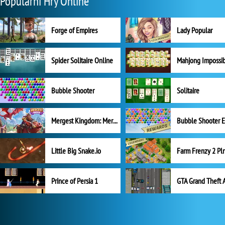
Populární Hry Online
Forge of Empires
Lady Popular
Spider Solitaire Online
Mahjong Impossi
Bubble Shooter
Solitaire
Mergest Kingdom: Merge Puzzle
Little Big Snake.io
Prince of Persia 1
GTA Grand Theft 