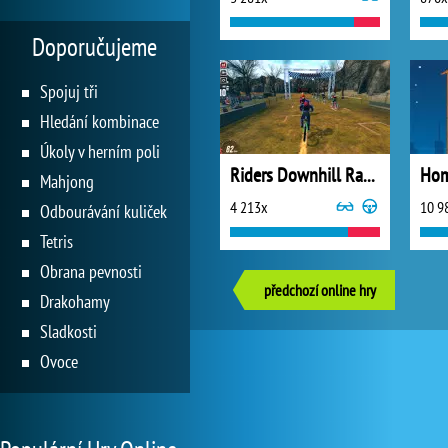
Doporučujeme
Spojuj tři
Hledání kombinace
Úkoly v herním poli
Riders Downhill Racing
Hom
Mahjong
4 213x
10 9
Odbourávání kuliček
Tetris
Obrana pevnosti
předchozí online hry
Drakohamy
Sladkosti
Ovoce