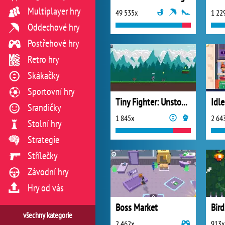
Multiplayer hry
49 535x
1 22
Oddechové hry
Postřehové hry
Retro hry
Skákačky
Sportovní hry
Tiny Fighter: Unstoppable Run
Srandičky
1 845x
2 64
Stolní hry
Strategie
Střílečky
Závodní hry
Hry od vás
Boss Market
Bir
všechny kategorie
2 462x
913x