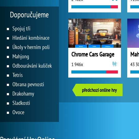
Doporučujeme
Spojuj tři
Hledání kombinace
Úkoly v herním poli
Chrome Cars Garage
Mahjong
1 946x
43 3
Odbourávání kuliček
Tetris
Obrana pevnosti
předchozí online hry
Drakohamy
Sladkosti
Ovoce