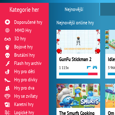
Kategorie her
Nejnovější
Doporučené hry
Nejnovější online hry
MMO Hry
3D hry
Bojové hry
Brutální hry
GunFu Stickman 2
Idle
Flash hry archiv
1 113x
3 96
Hry pro děti
Hry pro dívky
Hry pro dva
Hry se zvířaty
Karetní hry
Logické hry
The Smurfs Cooking