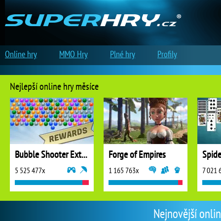
Online hry
MMO Hry
Plné hry
Profily
Nejlepší online hry měsíce
Bubble Shooter Extreme
Forge of Empires
5 525 477x
1 165 763x
7 021 
Nejnovější onlin