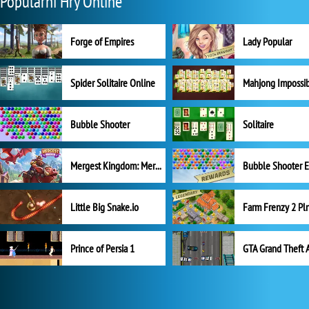
Populární Hry Online
Forge of Empires
Lady Popular
Spider Solitaire Online
Mahjong Impossi
Bubble Shooter
Solitaire
Mergest Kingdom: Merge Puzzle
Little Big Snake.io
Prince of Persia 1
GTA Grand Theft 