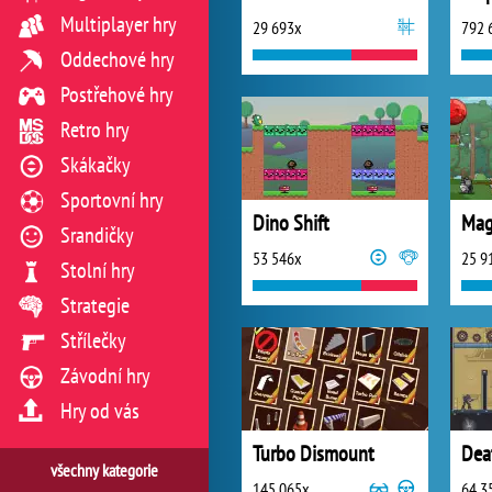
Multiplayer hry
29 693x
792 
Oddechové hry
Postřehové hry
Retro hry
Skákačky
Sportovní hry
Dino Shift
Mag
Srandičky
53 546x
25 9
Stolní hry
Strategie
Střílečky
Závodní hry
Hry od vás
Turbo Dismount
Dea
všechny kategorie
145 065x
64 3