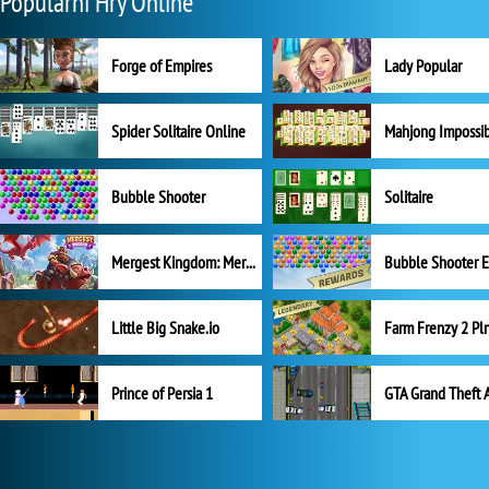
Populární Hry Online
Forge of Empires
Lady Popular
Spider Solitaire Online
Mahjong Impossi
Bubble Shooter
Solitaire
Mergest Kingdom: Merge Puzzle
Little Big Snake.io
Prince of Persia 1
GTA Grand Theft 