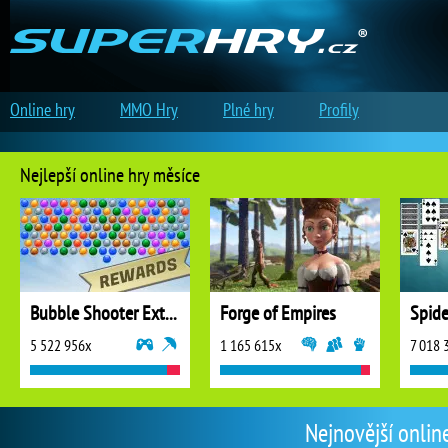
Online hry
MMO Hry
Plné hry
Profily
Nejlepší online hry měsíce
Bubble Shooter Extreme
Forge of Empires
5 522 956x
1 165 615x
7 018 
Nejnovější onlin