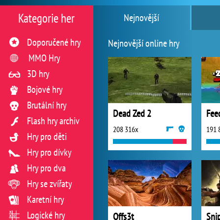
Kategorie her
Nejnovější
Doporučené hry
Nejnovější online hry
MMO Hry
3D hry
Bojové hry
Brutální hry
Dead Zed 2
Feed
Flash hry archiv
208 316x
191 
Hry pro děti
Hry pro dívky
Hry pro dva
Hry se zvířaty
Karetní hry
Logické hry
Offs3t
Sni