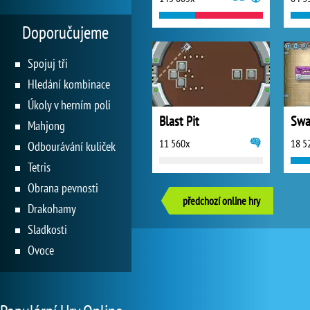
Doporučujeme
Spojuj tři
Hledání kombinace
Úkoly v herním poli
Blast Pit
Swa
Mahjong
11 560x
18 5
Odbourávání kuliček
Tetris
Obrana pevnosti
předchozí online hry
Drakohamy
Sladkosti
Ovoce