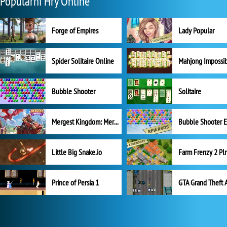
Populární Hry Online
Forge of Empires
Lady Popular
Spider Solitaire Online
Mahjong Impossi
Bubble Shooter
Solitaire
Mergest Kingdom: Merge Puzzle
Little Big Snake.io
Prince of Persia 1
GTA Grand Theft 