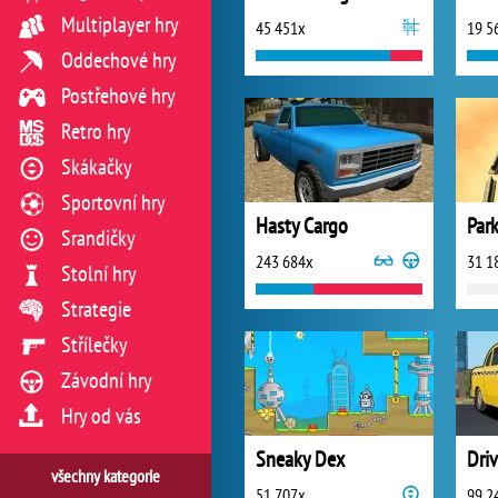
Multiplayer hry
45 451x
19 5
Oddechové hry
Postřehové hry
Retro hry
Skákačky
Sportovní hry
Hasty Cargo
Par
Srandičky
243 684x
31 1
Stolní hry
Strategie
Střílečky
Závodní hry
Hry od vás
Sneaky Dex
Dri
všechny kategorie
51 707x
99 2