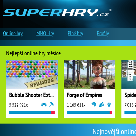
Online hry
MMO Hry
Plné hry
Profily
Nejlepší online hry měsíce
Bubble Shooter Extreme
Forge of Empires
5 522 921x
1 165 611x
7 018 
Nejnovější onlin