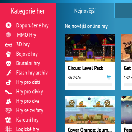
Kategorie her
Nejnovější
Doporučené hry
Nejnovější online hry
MMO Hry
3D hry
Bojové hry
Brutální hry
Circus: Level Pack
Get
Flash hry archiv
36 237x
132 
Hry pro děti
Hry pro dívky
Hry pro dva
Hry se zvířaty
Karetní hry
Logické hry
Cover Orange: Journey Pirates
Fee