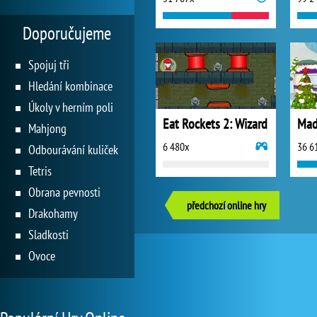
Doporučujeme
Spojuj tři
Hledání kombinace
Úkoly v herním poli
Eat Rockets 2: Wizard
Mad
Mahjong
6 480x
36 6
Odbourávání kuliček
Tetris
Obrana pevnosti
předchozí online hry
Drakohamy
Sladkosti
Ovoce