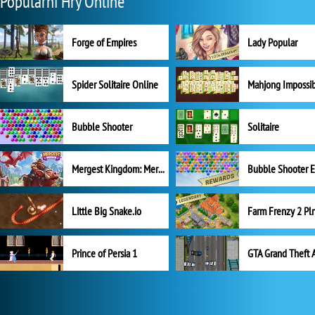
Populární Hry Online
Forge of Empires
Lady Popular
Spider Solitaire Online
Mahjong Impossi
Bubble Shooter
Solitaire
Mergest Kingdom: Merge Puzzle
Little Big Snake.io
Prince of Persia 1
GTA Grand Theft 