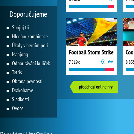
Doporučujeme
Spojuj tři
Hledání kombinace
Úkoly v herním poli
Football Storm Strike
Coo
Mahjong
7 819x
8 83
Odbourávání kuliček
Tetris
Obrana pevnosti
předchozí online hry
Drakohamy
Sladkosti
Ovoce