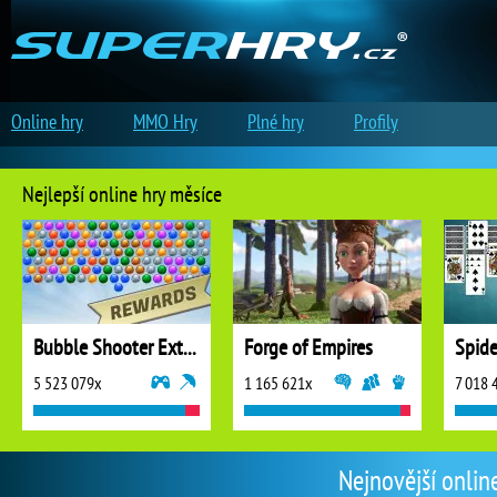
Online hry
MMO Hry
Plné hry
Profily
Nejlepší online hry měsíce
Bubble Shooter Extreme
Forge of Empires
5 523 079x
1 165 621x
7 018 
Nejnovější onlin