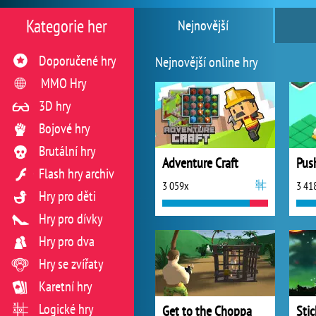
Kategorie her
Nejnovější
Doporučené hry
Nejnovější online hry
MMO Hry
3D hry
Bojové hry
Brutální hry
Adventure Craft
Pus
Flash hry archiv
3 059x
3 41
Hry pro děti
Hry pro dívky
Hry pro dva
Hry se zvířaty
Karetní hry
Logické hry
Get to the Choppa
Sti