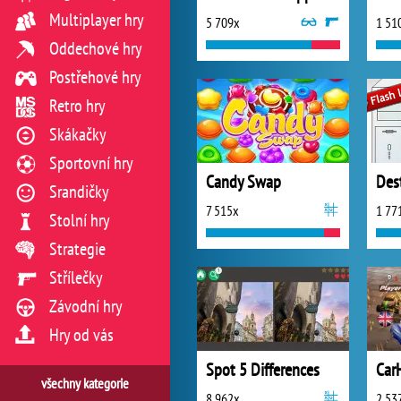
Multiplayer hry
5 709x
1 51
Oddechové hry
Postřehové hry
Retro hry
Skákačky
Sportovní hry
Candy Swap
Des
Srandičky
7 515x
1 77
Stolní hry
Strategie
Střílečky
Závodní hry
Hry od vás
Spot 5 Differences
CarH
všechny kategorie
8 962x
2 53