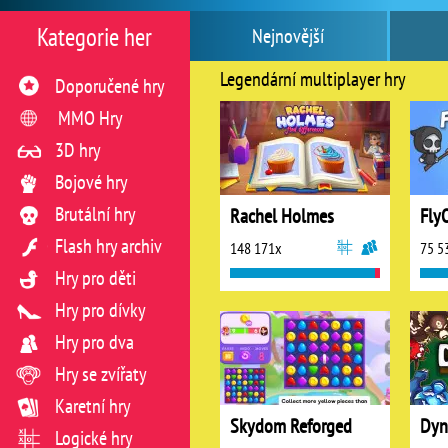
Kategorie her
Nejnovější
Legendární multiplayer hry
Doporučené hry
MMO Hry
3D hry
Bojové hry
Brutální hry
Rachel Holmes
FlyO
Flash hry archiv
148 171x
75 5
Hry pro děti
Hry pro dívky
Hry pro dva
Hry se zvířaty
Karetní hry
Skydom Reforged
Dyn
Logické hry