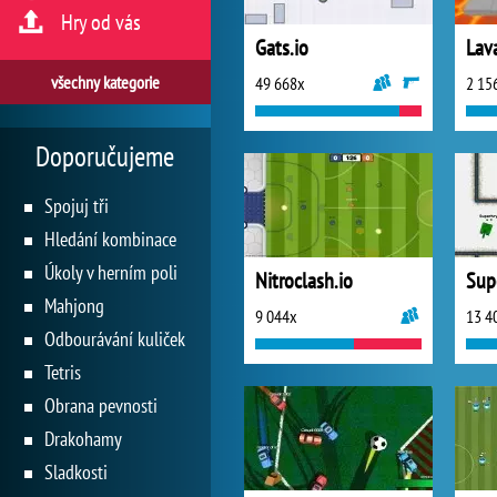
Hry od vás
Gats.io
Lava
všechny kategorie
49 668x
2 15
Doporučujeme
Spojuj tři
Hledání kombinace
Úkoly v herním poli
Nitroclash.io
Sup
Mahjong
9 044x
13 4
Odbourávání kuliček
Tetris
Obrana pevnosti
Drakohamy
Sladkosti