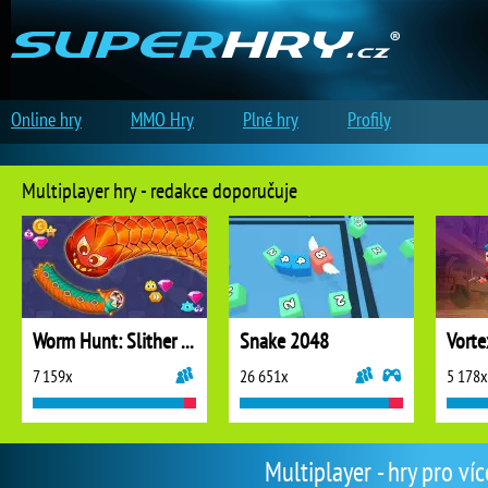
Online hry
MMO Hry
Plné hry
Profily
Multiplayer hry - redakce doporučuje
Worm Hunt: Slither Snake
Snake 2048
Vorte
7 159x
26 651x
5 178x
Multiplayer - hry pro ví