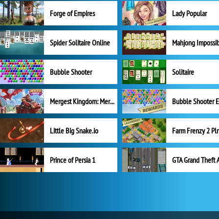
Forge of Empires
Lady Popular
Spider Solitaire Online
Mahjong Impossi
Bubble Shooter
Solitaire
Mergest Kingdom: Merge Puzzle
Little Big Snake.io
Prince of Persia 1
GTA Grand Theft 