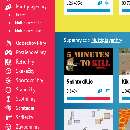
126 493x
80 7
Multiplayer hry
.io hry
Multiplayer střílečky
Multiplayer závodní
Superhry.cz »
Multiplayer hry
Oddechové hry
Postřehové hry
Retro hry
Skákačky
Sportovní hry
5mintokill.io
Kiki
Srandičky
3 849x
1 94
Stolní hry
Strategie
Střílečky
Závodní hry