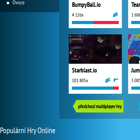
Ovoce
BumpyBall.io
Tea
4 126x
1 60
Starblast.io
Jum
101 805x
3 08
předchozí multiplayer hry
Populární Hry Online