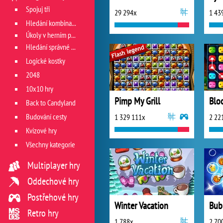
Spojuj tři
29 294x
1 43
Hledání kombinace
Úkoly v herním poli
Hledání správné cesty
Logické kostky
2048
10x10 hry
Pimp My Grill
Blo
Back to Candyland
Budování cesty
1 329 111x
2 22
Kvízové hry
Všechny kategorie
Multiplayer hry
Oddechové hry
Postřehové hry
Winter Vacation
Bub
Retro hry
1 788x
2 70