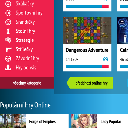
Skákačky
Sportovní hry
Srandičky
Stolní hry
Strategie
Střílečky
Dangerous Adventure
Cal
Závodní hry
14 170x
46 3
Hry od vás
všechny kategorie
předchozí online hry
Populární Hry Online
Forge of Empires
Lady Popular