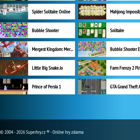
Spider Solitaire Online
Mahjong Impossi
Bubble Shooter
Solitaire
Mergest Kingdom: Merge Puzzle
Little Big Snake.io
Prince of Persia 1
GTA Grand Theft 
© 2004 - 2026 Superhry.cz ® - Online hry zdarma