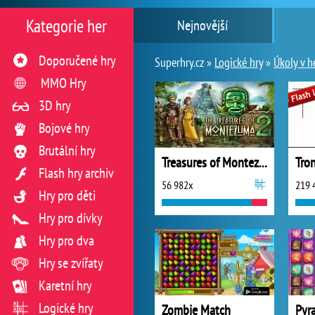
Kategorie her
Nejnovější
Doporučené hry
Superhry.cz »
Logické hry
»
Úkoly v h
MMO Hry
3D hry
Bojové hry
Brutální hry
Treasures of Montezuma 2 - Plná verze
Tro
Flash hry archiv
56 982x
219 
Hry pro děti
Hry pro dívky
Hry pro dva
Hry se zvířaty
Karetní hry
Logické hry
Zombie Match
Pyr