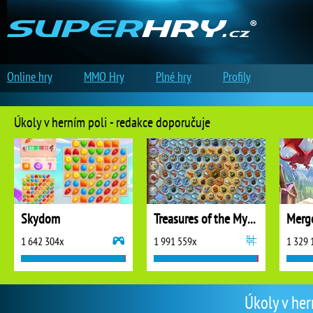
Online hry
MMO Hry
Plné hry
Profily
Úkoly v herním poli - redakce doporučuje
Skydom
Treasures of the Mystic Sea
1 642 304x
1 991 559x
1 329 
Úkoly v her