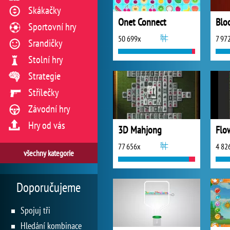
Skákačky
Onet Connect
Blo
Sportovní hry
50 699x
7 97
Srandičky
Stolní hry
Strategie
Střílečky
Závodní hry
Hry od vás
3D Mahjong
Flo
77 656x
4 82
všechny kategorie
Doporučujeme
Spojuj tři
Hledání kombinace