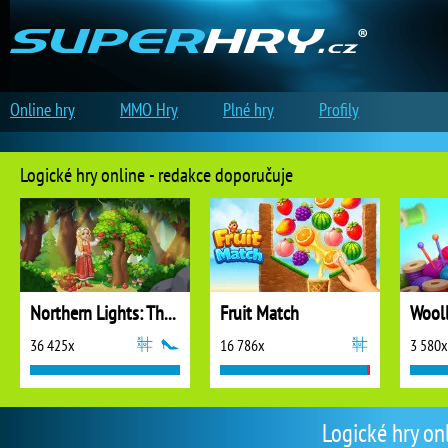
Online hry
MMO Hry
Plné hry
Profily
Logické hry online - redakce doporučuje
Northern Lights: The Secret of the Forest
Fruit Match
36 425x
16 786x
3 580x
Logické hry on