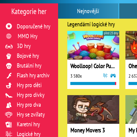
Kategorie her
Nejnovější
Legendární logické hry
Doporučené hry
před 25 dny
MMO Hry
3D hry
Bojové hry
Brutální hry
Woolloop! Color Puzzle
Ohe
Flash hry archiv
3 580x
2 63
Hry pro děti
Hry pro dívky
Hry pro dva
Hry se zvířaty
Karetní hry
Money Movers 3
My 
Logické hry