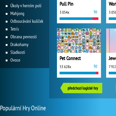
Pull Pin
Wor
Úkoly v herním poli
3 054x
3 05
Mahjong
Odbourávání kuliček
Tetris
Obrana pevnosti
Drakohamy
Sladkosti
Pet Connect
Jew
Ovoce
53 628x
7 91
předchozí logické hry
Populární Hry Online