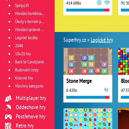
414 688x
91 3
Spojuj tři
Hledání kombinace
Úkoly v herním poli
Hledání správné cesty
Logické kostky
Superhry.cz »
Logické hry
2048
10x10 hry
Back to Candyland
Budování cesty
Kvízové hry
Stone Merge
Blo
Všechny kategorie
6 420x
47 3
Multiplayer hry
Oddechové hry
Postřehové hry
Retro hry