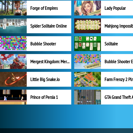
Forge of Empires
Lady Popular
Spider Solitaire Online
Mahjong Impossi
Bubble Shooter
Solitaire
Mergest Kingdom: Merge Puzzle
Little Big Snake.io
Prince of Persia 1
GTA Grand Theft 