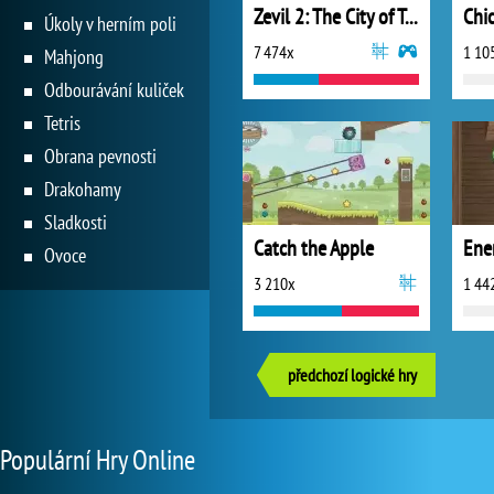
Zevil 2: The City of Terror
Chi
Úkoly v herním poli
7 474x
1 10
Mahjong
Odbourávání kuliček
Tetris
Obrana pevnosti
Drakohamy
Sladkosti
Catch the Apple
Ene
Ovoce
3 210x
1 44
předchozí logické hry
Populární Hry Online