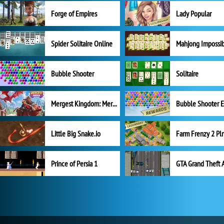
Forge of Empires
Lady Popular
Spider Solitaire Online
Mahjong Impossi
Bubble Shooter
Solitaire
Mergest Kingdom: Merge Puzzle
Little Big Snake.io
Prince of Persia 1
GTA Grand Theft 