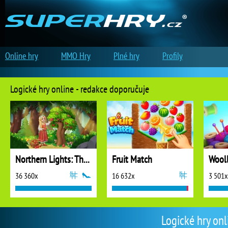
Online hry
MMO Hry
Plné hry
Profily
Logické hry online - redakce doporučuje
Northern Lights: The Secret of the Forest
Fruit Match
36 360x
16 632x
3 501x
Logické hry onl