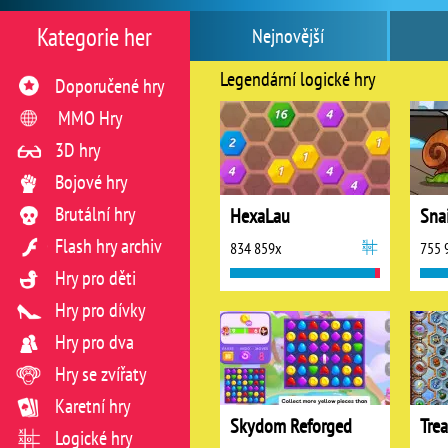
Kategorie her
Nejnovější
Legendární logické hry
Doporučené hry
MMO Hry
3D hry
Bojové hry
Brutální hry
HexaLau
Flash hry archiv
834 859x
755 
Hry pro děti
Hry pro dívky
Hry pro dva
Hry se zvířaty
Karetní hry
Skydom Reforged
Logické hry