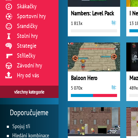
Skákačky
Nambers: Level Pack
I N
Sportovní hry
1 813x
13 1
Srandičky
Stolní hry
Strategie
Střílečky
Závodní hry
Hry od vás
Baloon Hero
Maz
5 070x
489x
všechny kategorie
Doporučujeme
Spojuj tři
Hledání kombinace