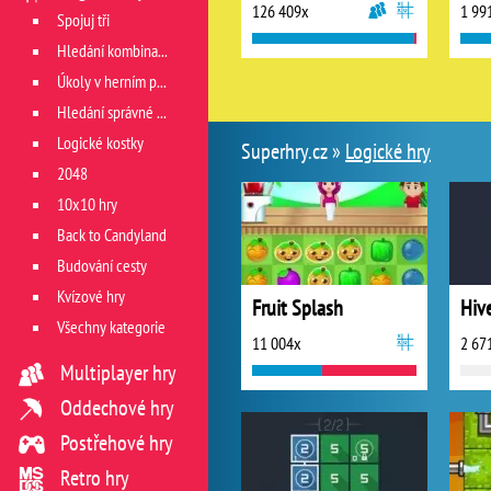
126 409x
1 99
Spojuj tři
Hledání kombinace
Úkoly v herním poli
Hledání správné cesty
Logické kostky
Superhry.cz »
Logické hry
2048
10x10 hry
Back to Candyland
Budování cesty
Kvízové hry
Fruit Splash
Hiv
Všechny kategorie
11 004x
2 67
Multiplayer hry
Oddechové hry
Postřehové hry
Retro hry