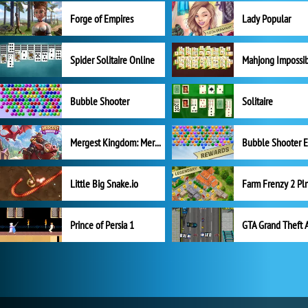
Forge of Empires
Lady Popular
Spider Solitaire Online
Mahjong Impossi
Bubble Shooter
Solitaire
Mergest Kingdom: Merge Puzzle
Little Big Snake.io
Prince of Persia 1
GTA Grand Theft 