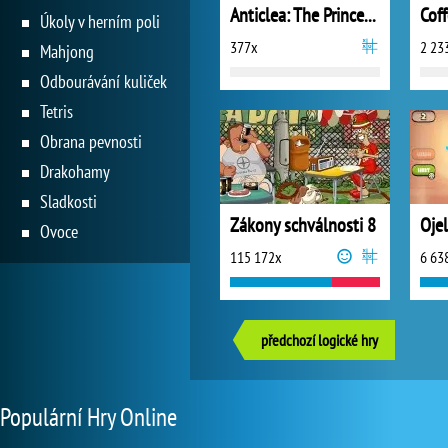
Anticlea: The Princess of Thieves
Úkoly v herním poli
377x
2 23
Mahjong
Odbourávání kuliček
Tetris
Obrana pevnosti
Drakohamy
Sladkosti
Zákony schválnosti 8
Ojel
Ovoce
115 172x
6 63
předchozí logické hry
Populární Hry Online