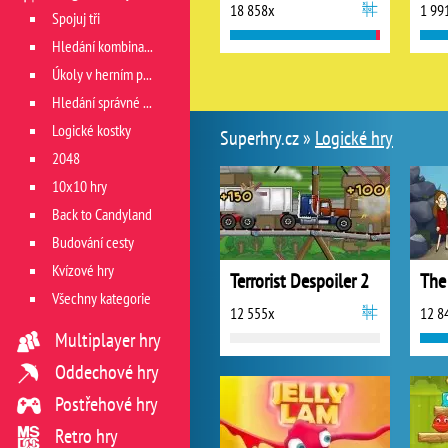
18 858x
1 99
Spojuj tři
Hledání kombinace
Úkoly v herním poli
Hledání správné cesty
Logické kostky
Superhry.cz »
Logické hry
2048
10x10 hry
Back to Candyland
Budování cesty
Kvízové hry
Terrorist Despoiler 2
Všechny kategorie
12 555x
12 8
Multiplayer hry
Oddechové hry
Postřehové hry
Retro hry