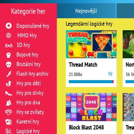
Kategorie her
Nejnovější
Legendární logické hry
Doporučené hry
MMO Hry
3D hry
Bojové hry
Brutální hry
Thread Match
Flash hry archiv
21 008x
36 3
Hry pro děti
Hry pro dívky
Hry pro dva
Hry se zvířaty
Karetní hry
Block Blast 2048
Logické hry