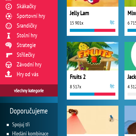
Skákačky
Jelly Lam
Mix
Sportovní hry
15 901x
6 71
Srandičky
Stolní hry
Strategie
Střílečky
Závodní hry
Hry od vás
Fruits 2
Jac
8 517x
4 31
všechny kategorie
Doporučujeme
Spojuj tři
Hledání kombinace