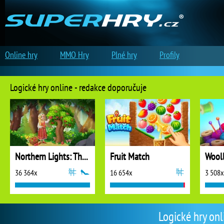
Online hry
MMO Hry
Plné hry
Profily
Logické hry online - redakce doporučuje
Northern Lights: The Secret of the Forest
Fruit Match
36 364x
16 654x
3 508x
Logické hry onl