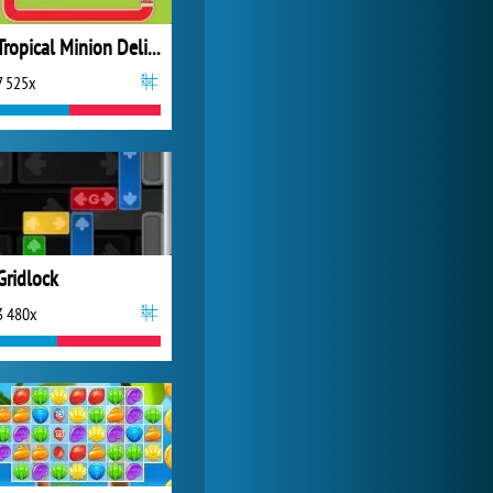
Tropical Minion Delivery
7 525x
Gridlock
3 480x