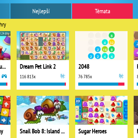
Nejlepší
Témata
hry
d 24 dny
Woolloop! Color Puzzle
Dream Pet Link 2
2048
116 813x
76 785x
ay
Snail Bob 8: Island Story
Sugar Heroes