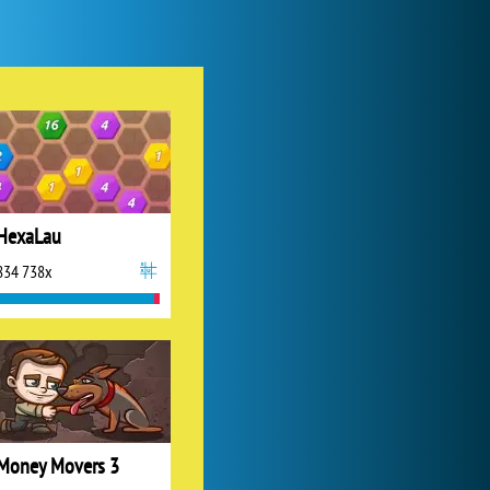
Lady Popular
1 313 991x
HexaLau
834 738x
Forge of Empires
1 165 795x
Money Movers 3