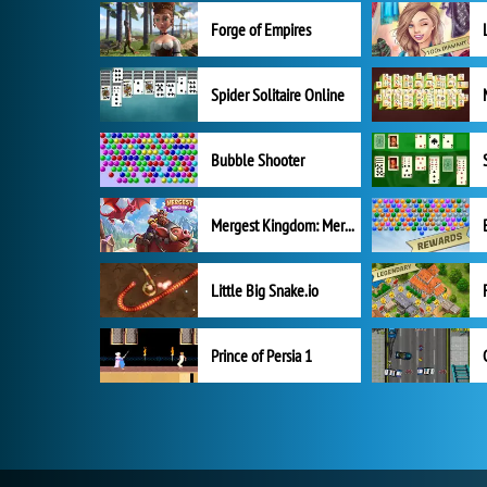
Forge of Empires
Spider Solitaire Online
Bubble Shooter
Mergest Kingdom: Merge Puzzle
Little Big Snake.io
Prince of Persia 1