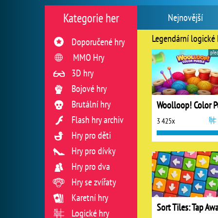
Kategorie her
Nejnovější
Legendární logické 
Doporučené hry
pře
MMO Hry
3D hry
Bojové hry
Brutální hry
Flash hry archiv
3 425x
Hry pro děti
Hry pro dívky
Hry pro dva
Hry se zvířaty
Karetní hry
Sort Tiles: Tap Aw
Logické hry