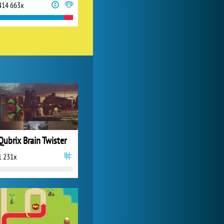
414 663x
World of Tanks
1 822 575x
Qubrix Brain Twister
1 231x