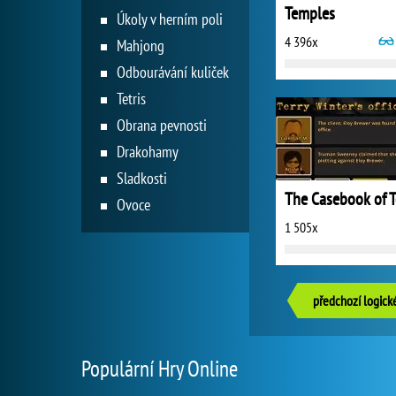
Temples
Úkoly v herním poli
4 396x
Mahjong
Odbourávání kuliček
Tetris
Obrana pevnosti
Drakohamy
Sladkosti
Ovoce
1 505x
předchozí logick
Populární Hry Online