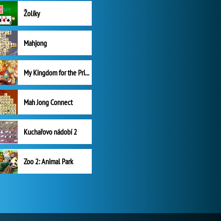
Žolíky
Mahjong
My Kingdom for the Princess Plná verze
Mah Jong Connect
Kuchařovo nádobí 2
Zoo 2: Animal Park