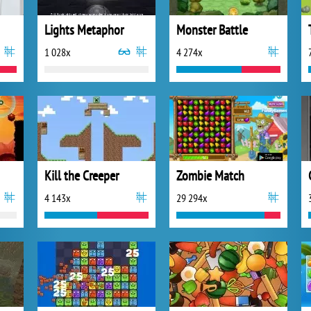
Lights Metaphor
Monster Battle
1 028x
4 274x
Kill the Creeper
Zombie Match
4 143x
29 294x