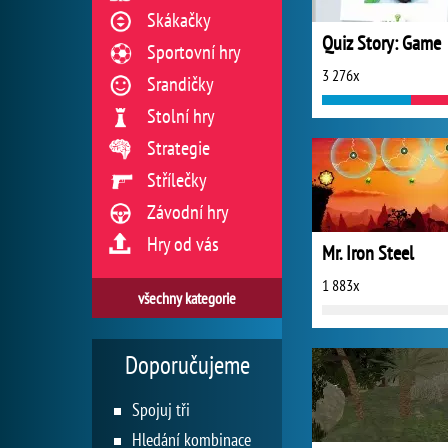
Skákačky
Quiz Story: Game
Sportovní hry
3 276x
Srandičky
Stolní hry
Strategie
Střílečky
Závodní hry
Hry od vás
Mr. Iron Steel
1 883x
všechny kategorie
Doporučujeme
Spojuj tři
Hledání kombinace