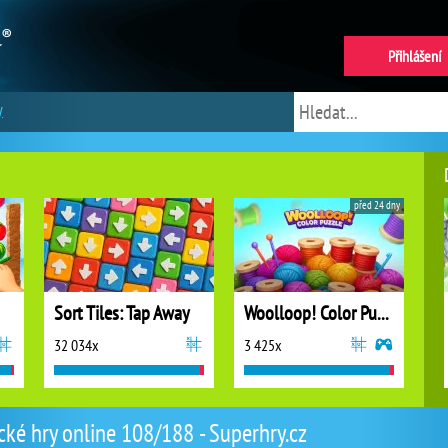
Přihlášení
y
před 24 dny
Sort Tiles: Tap Away
Woolloop! Color Puzzle
32 034x
3 425x
cké hry online 108/188 - Superhry.cz