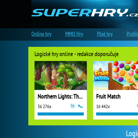
Online hry
MMO Hry
Plné hry
Profil
Logické hry online - redakce doporučuje
Northern Lights: The Secret of the Forest
Fruit Match
36 276x
16 442x
Logi