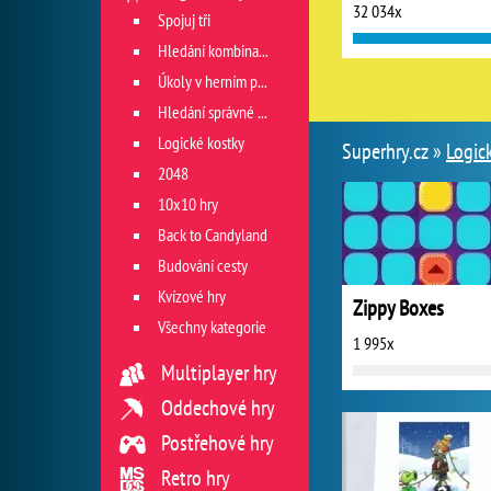
32 034x
Spojuj tři
Hledání kombinace
Úkoly v herním poli
Hledání správné cesty
Logické kostky
Superhry.cz »
Logic
2048
10x10 hry
Back to Candyland
Budování cesty
Kvízové hry
Zippy Boxes
Všechny kategorie
1 995x
Multiplayer hry
Oddechové hry
Postřehové hry
Retro hry