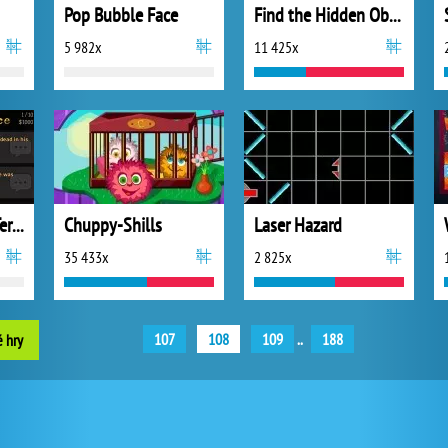
Pop Bubble Face
Find the Hidden Object
5 982x
11 425x
The Casebook of Terry Winter
Chuppy-Shills
Laser Hazard
35 433x
2 825x
107
108
109
..
188
é hry