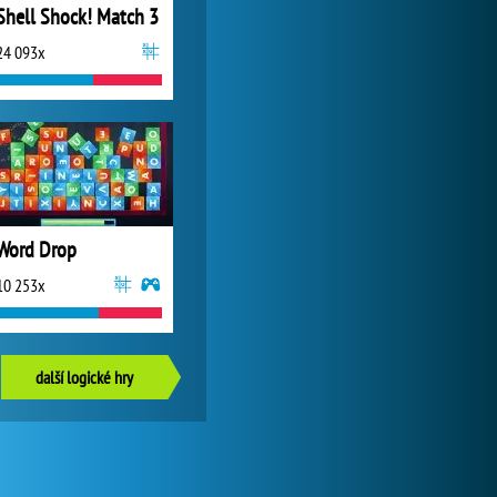
Shell Shock! Match 3
24 093x
Word Drop
10 253x
další logické hry