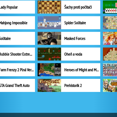
Lady Popular
Šachy proti počítači
Mahjong Impossible
Spider Solitaire
Solitaire
Masked Forces
Bubble Shooter Extreme
Oheň a voda
Farm Frenzy 2 Plná Verze
Heroes of Might and Magic II
GTA Grand Theft Auto
Prehistorik 2