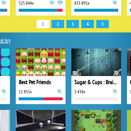
525 844x
833 891x
1
2
3
4
5
ké hry
Best Pet Friends
Sugar & Cups : Brain Game
11 855x
3 434x