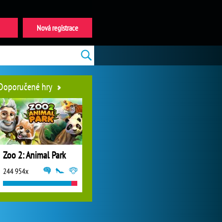
Nová registrace
Doporučené hry
Zoo 2: Animal Park
244 954x