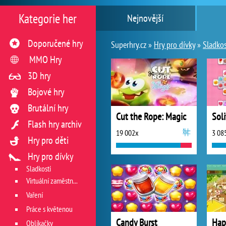
Kategorie her
Nejnovější
Doporučené hry
Superhry.cz »
Hry pro dívky
»
Sladkos
MMO Hry
3D hry
Bojové hry
Brutální hry
Cut the Rope: Magic
Flash hry archiv
19 002x
3 08
Hry pro děti
Hry pro dívky
Sladkosti
Virtuální zaměstnání v restauraci
Vaření
Práce s květenou
Candy Burst
Hap
Oblíkačky