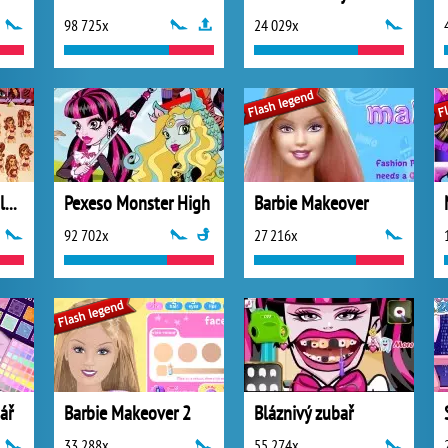
98 725x
24 029x
Monster High Toralei Stripe Hairstyle
Pexeso Monster High
Barbie Makeover
92 702x
27 216x
ář
Barbie Makeover 2
Bláznivý zubař
33 288x
55 274x