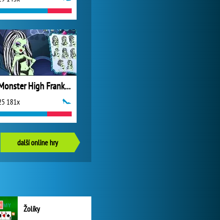
Monster High Frankie Stein Hairstyle
25 181x
další online hry
Žolíky