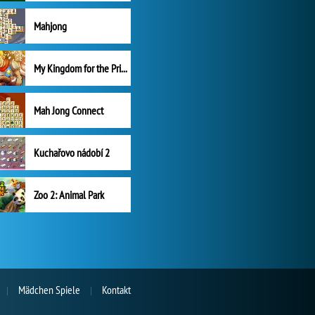
Mahjong
My Kingdom for the Princess Plná verze
Mah Jong Connect
Kuchařovo nádobí 2
Zoo 2: Animal Park
Mädchen Spiele
Kontakt