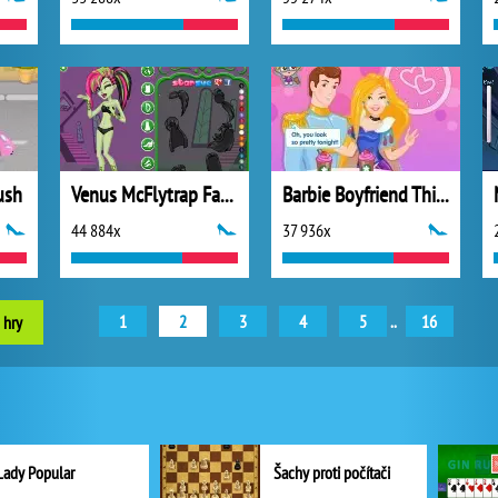
ush
Venus McFlytrap Fashion
Barbie Boyfriend Thief
44 884x
37 936x
1
2
3
4
5
..
16
 hry
Lady Popular
Šachy proti počítači