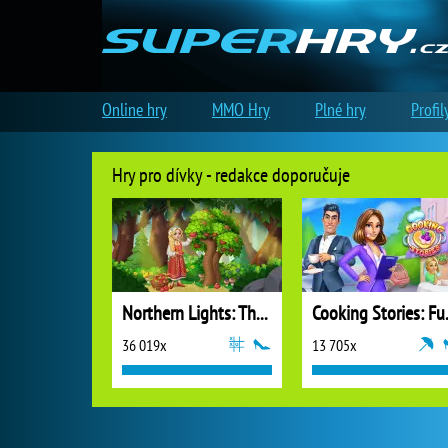
Online hry
MMO Hry
Plné hry
Profil
Hry pro dívky - redakce doporučuje
Northern Lights: The Secret of the Forest
Cooking
36 019x
13 705x