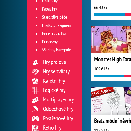
Oblíkačky
66 438x
Papas hry
Starostlivá péče
Hrátky s designem
Péče o zvířátka
Princezny
Všechny kategorie
Hry pro dva
109 618x
Hry se zvířaty
Karetní hry
Logické hry
Multiplayer hry
Oddechové hry
Postřehové hry
Bratz módní návrh
Retro hry
115 513x