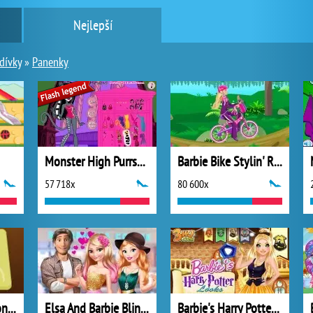
Nejlepší
dívky
»
Panenky
Monster High Purrsephone and Meowlody
Barbie Bike Stylin' Ride
57 718x
80 600x
Barbie vaří Chili Con Carne
Elsa And Barbie Blind Date
Barbie's Harry Potter Looks