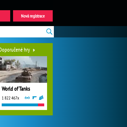
Nová registrace
Doporučené hry
World of Tanks
1 822 467x