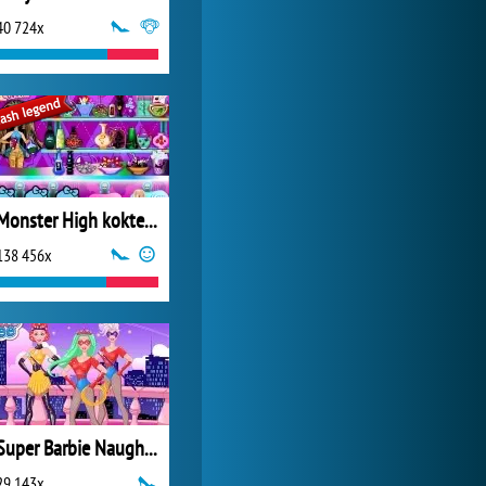
40 724x
My Free Zoo
1 007 424x
Monster High koktejl lásky
138 456x
Super Barbie Naughty and Nice
29 143x