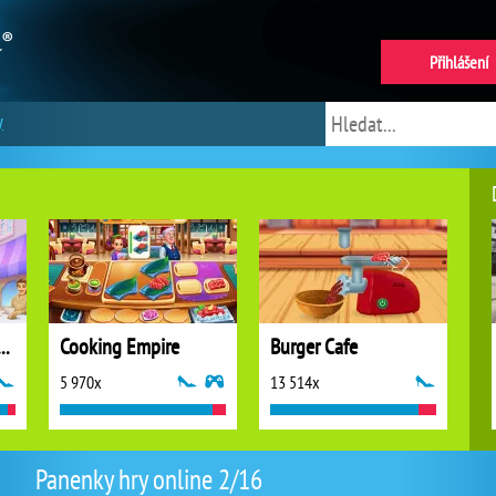
Přihlášení
y
 Stories: Fun Cafe Game
Cooking Empire
Burger Cafe
5 970x
13 514x
Panenky hry online 2/16