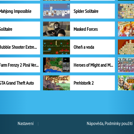
Mahjong Impossible
Spider Solitaire
Solitaire
Masked Forces
Bubble Shooter Extreme
Oheň a voda
Farm Frenzy 2 Plná Verze
Heroes of Might and Magic II
GTA Grand Theft Auto
Prehistorik 2
Nastavení
Nápověda, Podmínky použití