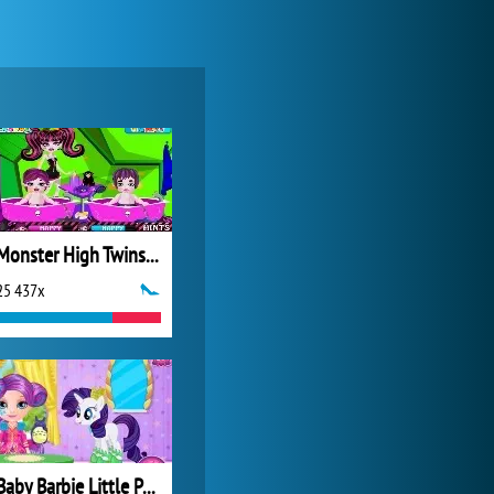
Zoo 2: Animal Park
244 741x
Monster High Twins Babysitter
25 437x
Lady Popular
1 313 748x
Baby Barbie Little Pony 2