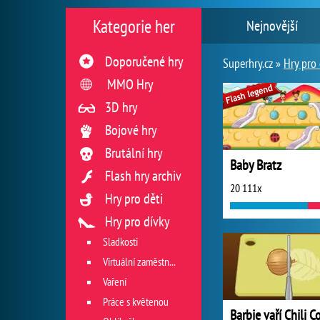
Kategorie her
Nejnovější
Doporučené hry
Superhry.cz »
Hry pro 
MMO Hry
3D hry
Bojové hry
Brutální hry
Baby Bratz
Flash hry archiv
20 111x
Hry pro děti
Hry pro dívky
Sladkosti
Virtuální zaměstnání v restauraci
Vaření
Práce s květenou