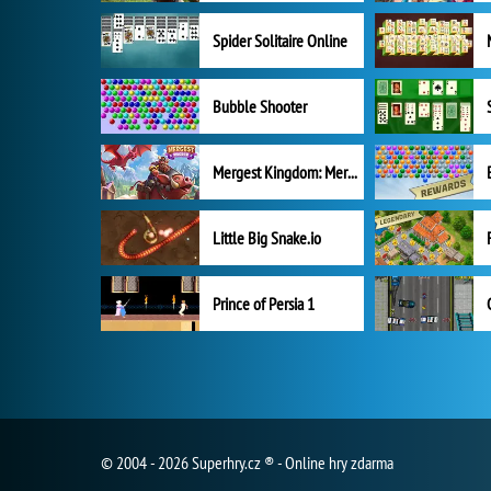
Spider Solitaire Online
Bubble Shooter
Mergest Kingdom: Merge Puzzle
Little Big Snake.io
Prince of Persia 1
© 2004 - 2026 Superhry.cz ® - Online hry zdarma