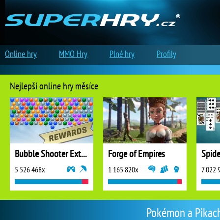
Online hry
MMO Hry
Plné hry
Profily
Nejlepší online hry měsíce
Bubble Shooter Extreme
Forge of Empires
5 526 468x
1 165 820x
7 022 
Pokémon a Pikachu