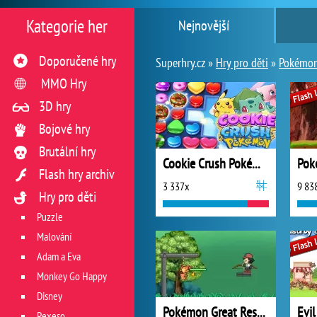
Kategorie her
Nejnovější
Doporučené hry
Superhry.cz »
Hry pro děti
»
Pokémon
MMO Hry
3D hry
Bojové hry
Brutální hry
Cookie Crush Pokémon
Pok
Flash hry archiv
3 337x
9 83
Hry pro děti
Puzzle
Malování
Adam a Eva
Monkey Go Happy
Disney
Pokémon Great Rescue
Pexeso