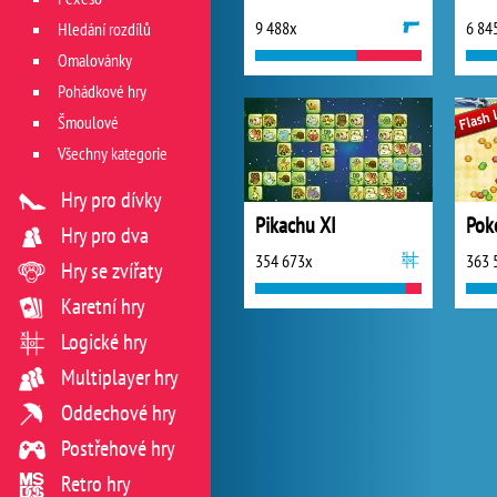
9 488x
6 84
Hledání rozdílů
Omalovánky
Pohádkové hry
Šmoulové
Všechny kategorie
Hry pro dívky
Pikachu XI
Hry pro dva
354 673x
363 
Hry se zvířaty
Karetní hry
Logické hry
Multiplayer hry
Oddechové hry
Postřehové hry
Retro hry