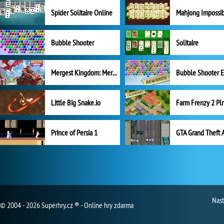
Spider Solitaire Online
Mahjong Impossi
Bubble Shooter
Solitaire
Mergest Kingdom: Merge Puzzle
Little Big Snake.io
Prince of Persia 1
GTA Grand Theft 
Nast
© 2004 - 2026 Superhry.cz ® - Online hry zdarma