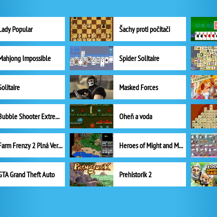
Lady Popular
Šachy proti počítači
Mahjong Impossible
Spider Solitaire
Solitaire
Masked Forces
Bubble Shooter Extreme
Oheň a voda
Farm Frenzy 2 Plná Verze
Heroes of Might and Magic II
GTA Grand Theft Auto
Prehistorik 2