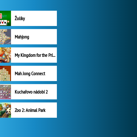
Žolíky
Mahjong
My Kingdom for the Princess Plná verze
Mah Jong Connect
Kuchařovo nádobí 2
Zoo 2: Animal Park