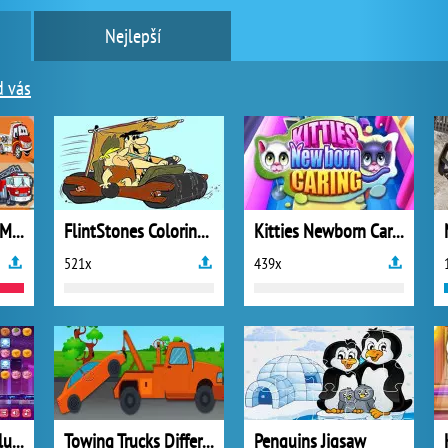
Nejlepší
d vás
Emergency Trucks Match 3
FlintStones Coloring Game
Kitties Newborn Caring
521x
439x
Candy Shooter Deluxe
Towing Trucks Differences
Penguins Jigsaw