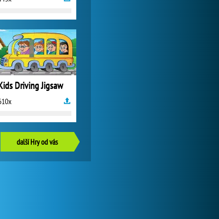
Kids Driving Jigsaw
610x
další Hry od vás