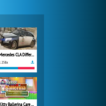
Mercedes CLA Differences
1 258x
Kitty Ballerina Care And Dressup