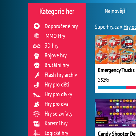
Kategorie her
Nejnovější
Doporučené hry
Superhry.cz »
Hry o
MMO Hry
3D hry
Bojové hry
Brutální hry
Flash hry archiv
2 529x
Hry pro děti
Hry pro dívky
Hry pro dva
Hry se zvířaty
Karetní hry
Logické hry