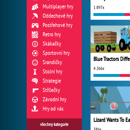
Multiplayer hry
1 897x
Oddechové hry
Postřehové hry
Retro hry
Skákačky
Sportovní hry
Srandičky
4 266x
Stolní hry
Strategie
Střílečky
Závodní hry
Hry od vás
Lizard Wants To Ea
všechny kategorie
386x