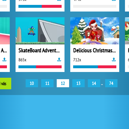
Cute Panda Caring And Dre
SkateBoard Adventures
Delicious Christmas Cookies Cooking
865x
712x
10
11
12
13
14
..
74
 vás