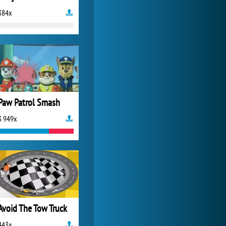
384x
Paw Patrol Smash
3 949x
Avoid The Tow Truck
443x