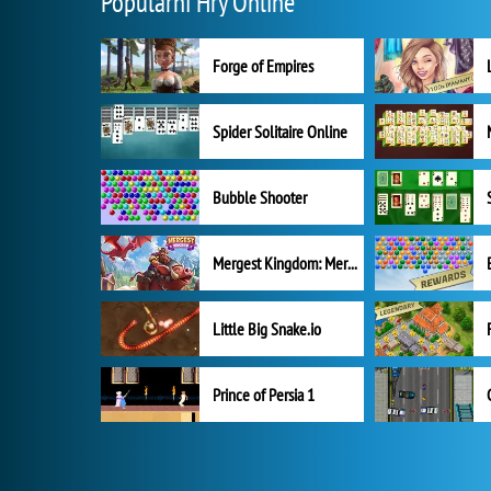
Populární Hry Online
Forge of Empires
Spider Solitaire Online
Bubble Shooter
Mergest Kingdom: Merge Puzzle
Little Big Snake.io
Prince of Persia 1