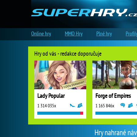
Online hry
MMO Hry
Plné hry
Profil
Hry od vás - redakce doporučuje
Lady Popular
Forge of Empires
1 314 035x
1 165 846x
Hry nahrané návš