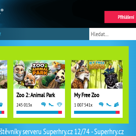
Přihlášení
y
Zoo 2: Animal Park
My Free Zoo
245 013x
1 007 541x
těvníky serveru Superhry.cz 12/74 - Superhry.cz