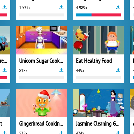
1 522x
4 989x
Blue Tractors Differences
Unicorn Sugar Cookies
Eat Healthy Food
818x
449x
t
Gingerbread Cooking And Decoration
Jasmine Cleaning Guest Room
575x
474x