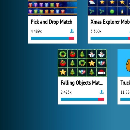
Pick and Drop Match
X
4 489x
3 360x
Falling Objects Match
Truc
2 423x
11 58