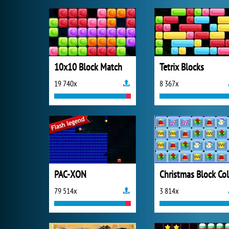
10x10 Block Match
Tetrix Blocks
19 740x
8 367x
PAC-XON
79 514x
3 814x