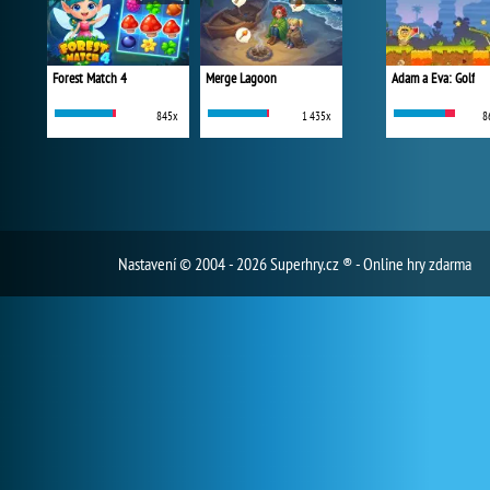
Forest Match 4
Merge Lagoon
Adam a Eva: Golf
845x
1 435x
8
Nastavení
© 2004 - 2026 Superhry.cz ® - Online hry zdarma