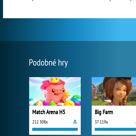
Podobné hry
Match Arena H5
Big Farm
212 308x
37 119x