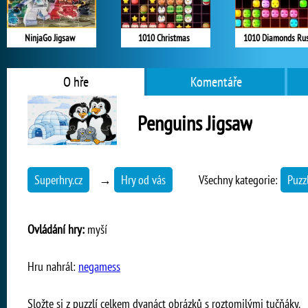
NinjaGo Jigsaw
1010 Christmas
1010 Diamonds Ru
O hře
Komentáře
Penguins Jigsaw
Superhry.cz
→
Hry od vás
Všechny kategorie:
Puzz
Ovládání hry:
myší
Hru nahrál:
negamess
Složte si z puzzlí celkem dvanáct obrázků s roztomilými tučňáky.