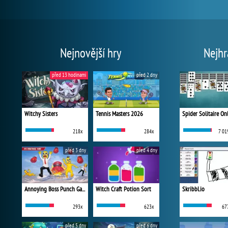
Nejnovější hry
Nejhr
před 13 hodinami
před 2 dny
Witchy Sisters
Tennis Masters 2026
Spider Solitaire On
218x
284x
7 01
před 3 dny
před 4 dny
Annoying Boss Punch Game
Witch Craft Potion Sort
Skribbl.io
293x
623x
67
před 5 dny
před 6 dny