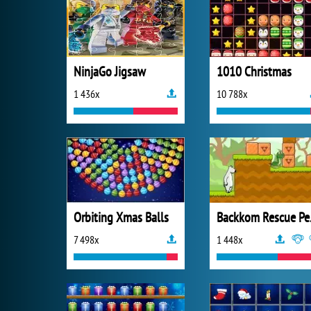
NinjaGo Jigsaw
1010 Christmas
1 436x
10 788x
Orbiting Xmas Balls
Bac
7 498x
1 448x