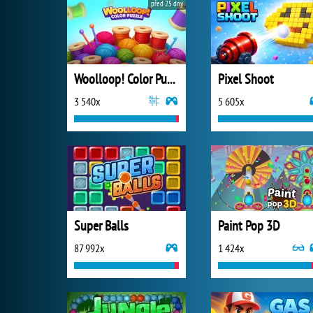
před 25 dny
Woolloop! Color Puzzle
Pixel Shoot
3 540x
5 605x
Super Balls
Paint Pop 3D
87 992x
1 424x