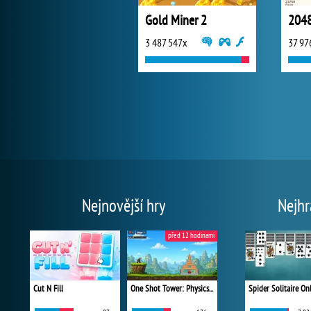
Gold Miner 2
2048
3 487 547x
37 97
Nejnovější hry
Nejhr
před 12 hodinami
Cut N Fill
One Shot Tower: Physics Destroyer
Spider Solitaire On