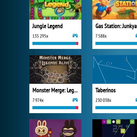
Jungle Legend
Ga
135 295x
7 588x
Monster Merge: Legends Alive
Taberinos
7 974x
230 038x