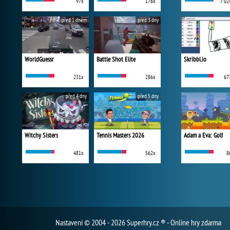
97x
176x
7 02
před 1 dnem
před 3 dny
WorldGuessr
Battle Shot Elite
Skribbl.io
231x
286x
67
před 4 dny
před 5 dny
Witchy Sisters
Tennis Masters 2026
Adam a Eva: Golf
481x
562x
8
Nastavení
© 2004 - 2026 Superhry.cz ® - Online hry zdarma