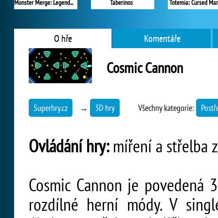
Monster Merge: Legends Alive
Taberinos
Totemia: Cursed Mar
O hře
Komentáře
Cosmic Cannon
Superhry.cz
→
3D hry
Všechny kategorie:
Postř
Ovládání hry:
míření a střelba 
Cosmic Cannon je povedená 3D
rozdílné herní módy. V sing