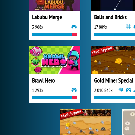
Labubu Merge
Balls and Bricks
3 968x
17 889x
Brawl Hero
Gold
1 293x
2 010 845x