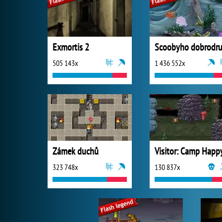
Exmortis 2
505 143x
1 436 552x
Zámek duchů
Visitor: Camp Happ
323 748x
130 837x