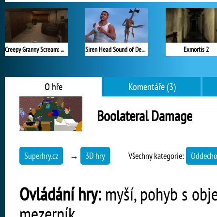
Creepy Granny Scream: Scary Freddy
Siren Head Sound of Despair
Exmortis 2
O hře
Komentáře (3)
Boolateral Damage
Superhry.cz
→
3D hry
Všechny kategorie:
Oddecho
Ovládání hry:
myší, pohyb s objek
mezerník