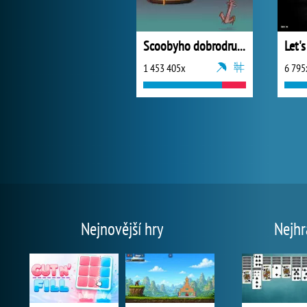
Scoobyho dobrodružství 7
1 453 405x
6 795
Nejnovější hry
Nejhr