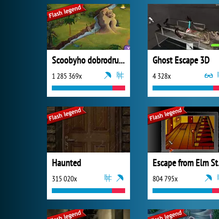
Scoobyho dobrodružství 6
Ghost Escape 3D
1 285 369x
4 328x
Haunted
Esc
315 020x
804 795x