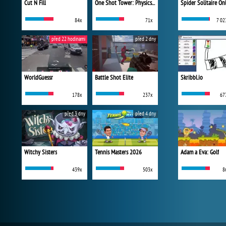
Cut N Fill
One Shot Tower: Physics Destroyer
Spider Solitaire On
84x
71x
7 02
před 22 hodinami
před 2 dny
WorldGuessr
Battle Shot Elite
Skribbl.io
178x
237x
67
před 3 dny
před 4 dny
Witchy Sisters
Tennis Masters 2026
Adam a Eva: Golf
439x
503x
8