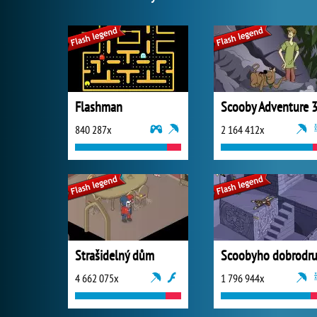
Flashman
Scooby Adventure 
840 287x
2 164 412x
Strašidelný dům
4 662 075x
1 796 944x