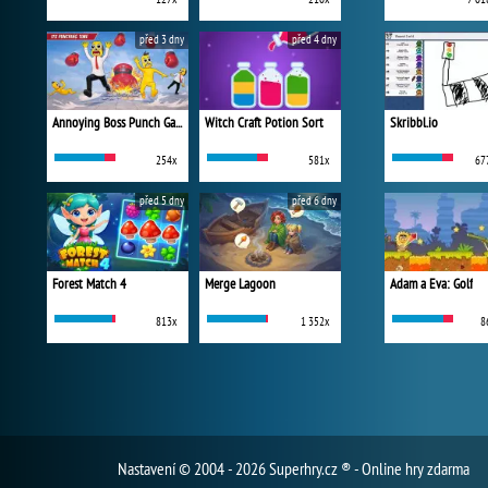
před 3 dny
před 4 dny
Annoying Boss Punch Game
Witch Craft Potion Sort
Skribbl.io
254x
581x
67
před 5 dny
před 6 dny
Forest Match 4
Merge Lagoon
Adam a Eva: Golf
813x
1 352x
8
Nastavení
© 2004 - 2026 Superhry.cz ® - Online hry zdarma