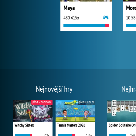
Maya
More
480 415x
10 58
Nejnovější hry
Nejhr
před 5 hodinami
před 1 dnem
Witchy Sisters
Tennis Masters 2026
Spider Solitaire On
127x
210x
7 01