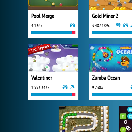
Pool Merge
Gold Miner 2
4 136x
3 487 189x
Valentiner
Zumba Ocean
1 553 343x
9 738x