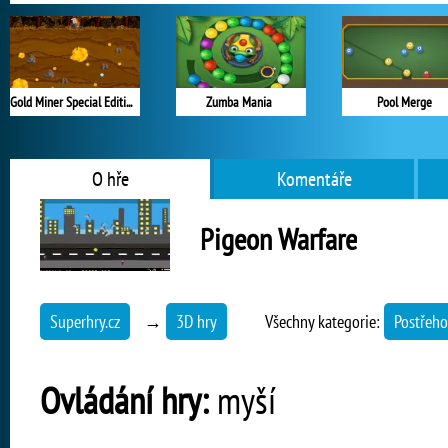
Gold Miner Special Edition
Zumba Mania
Pool Merge
O hře
Komentáře
Pigeon Warfare
Superhry.cz
→
3D hry
Všechny kategorie:
Postřeho
Ovládání hry:
myší