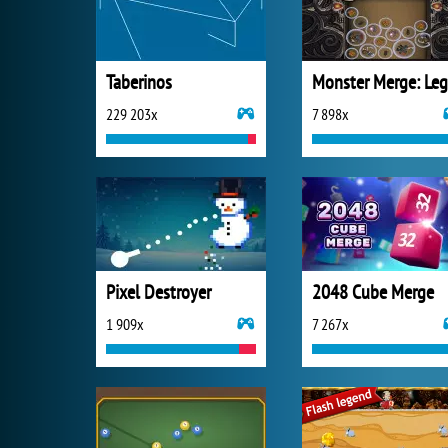
Taberinos
229 203x
7 898x
Pixel Destroyer
2048 Cube Merge
1 909x
7 267x