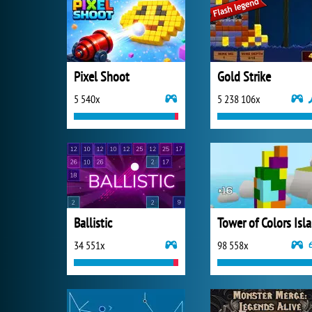
Pixel Shoot
Gold Strike
5 540x
5 238 106x
Ballistic
To
34 551x
98 558x