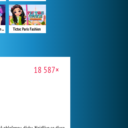
A New Beginning: From Sad To Fab
Tictoc Paris Fashion
18 587×
ě oblečenou dívku. Nejdříve se dívce