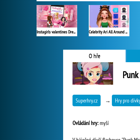
Instagirls valentines Dress Up
Celebrity Ari All Around the Fashion
O hře
Punk
Superhry.cz
→
Hry pro dívk
Ovládání hry:
myší
V báječné dívčí flashovce "Punk M