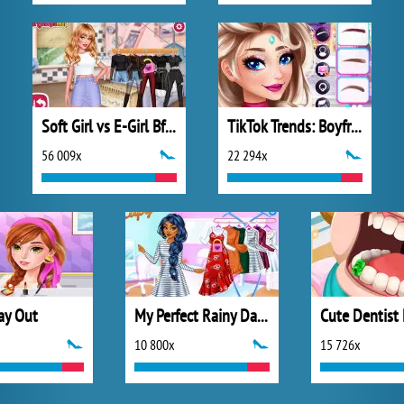
Soft Girl vs E-Girl Bffs Looks
TikTok Trends: Boyfriend Fashion
56 009x
22 294x
ay Out
My Perfect Rainy Day Look
10 800x
15 726x