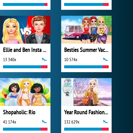
Ellie and Ben Insta Fashion
Besties Summer Vacation
13 340x
10 574x
Shopaholic: Rio
Year Round Fashionista: Elsa
41 174x
132 629x