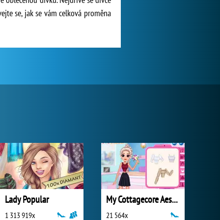
vejte se, jak se vám celková proměna
Lady Popular
My Cottagecore Aesthetic Look
1 313 919x
21 564x