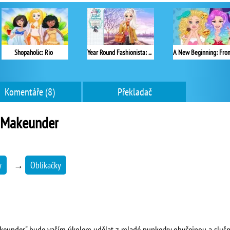
Shopaholic: Rio
Year Round Fashionista: Elsa
Komentáře (8)
Překladač
 Makeunder
y
→
Oblíkačky
akeunder" bude vaším úkolem udělat z mladé punkerky obyčejnou a slušn