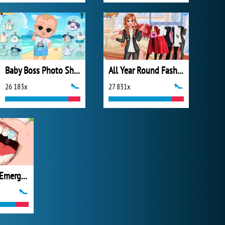
Baby Boss Photo Shoot
All Year Round Fashion Addict Ice Princess
26 183x
27 831x
Cute Dentist Emergency