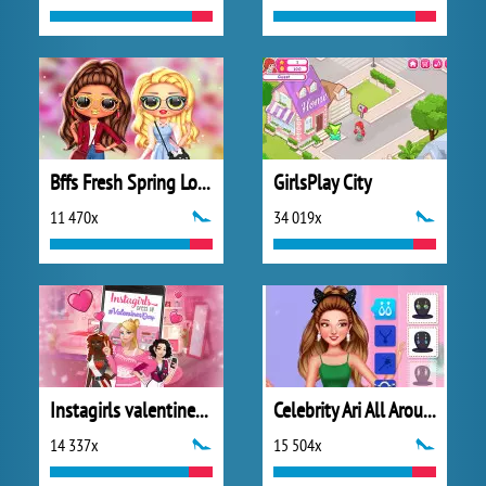
Bffs Fresh Spring Look
GirlsPlay City
11 470x
34 019x
Instagirls valentines Dress Up
Celebrity Ari All Around the Fashion
14 337x
15 504x