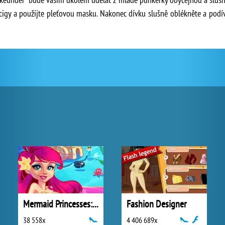
ercigy a použijte pleťovou masku. Nakonec dívku slušně oblékněte a podí
Mermaid Princesses: Underwater Games
Fashion Designer
38 558x
4 406 689x