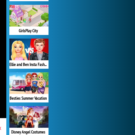
GirlsPlay City
Ellie and Ben Insta Fashion
Besties Summer Vacation
x
Disney Angel Costumes