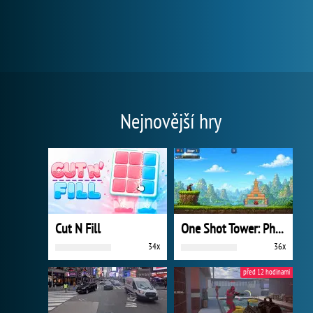
Nejnovější hry
Cut N Fill
One Shot Tower: Physics Destroyer
34x
36x
před 12 hodinami