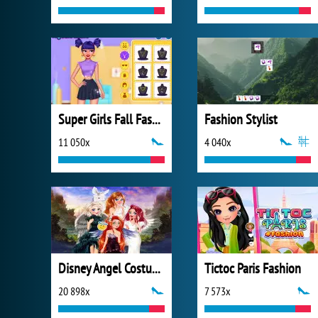
Super Girls Fall Fashion Trends
Fashion Stylist
11 050x
4 040x
Disney Angel Costumes
Tictoc Paris Fashion
20 898x
7 573x