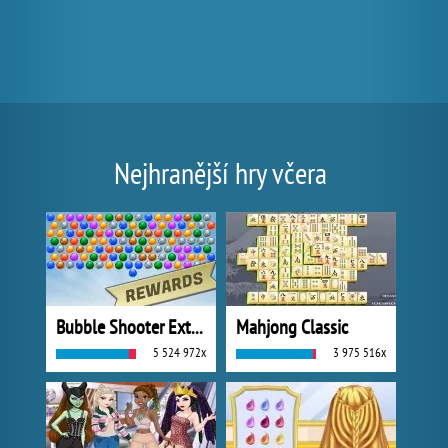
Nejhranější hry včera
Bubble Shooter Extreme
Mahjong Classic
5 524 972x
3 975 516x