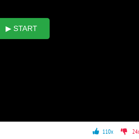
▶ START
110x
24