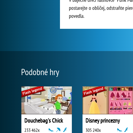
postarejte o obličej, odstraňte pi
povedla.
Podobné hry
Douchebag's Chick
Disney princezny
233 462x
305 240x