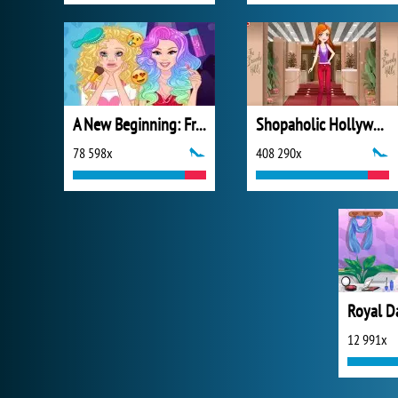
A New Beginning: From Sad To Fab
Shopaholic Hollywood
78 598x
408 290x
Royal D
12 991x