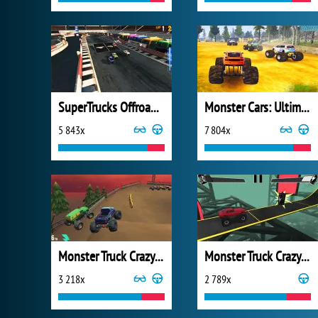
SuperTrucks Offroad Racing
Monster Cars: Ultimate Simulator
5 843x
7 804x
Monster Truck Crazy Racing
Monster Truck Crazy Impossible
3 218x
2 789x