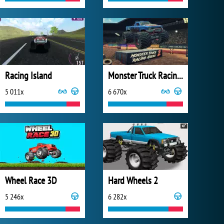
Racing Island
Monster Truck Racing Arena 2
5 011x
6 670x
Wheel Race 3D
Hard Wheels 2
5 246x
6 282x