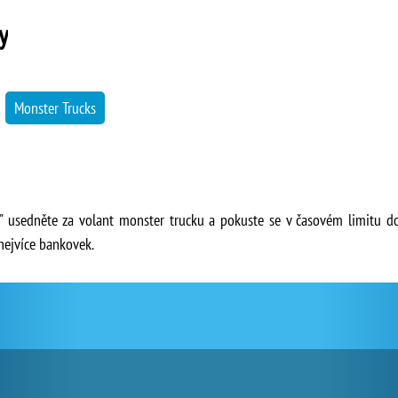
y
→
Monster Trucks
y" usedněte za volant monster trucku a pokuste se v časovém limitu do
nejvíce bankovek.