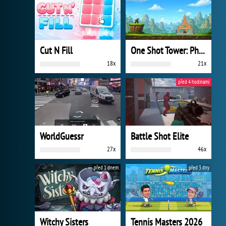
Cut N Fill
One Shot Tower: Physics Destroyer
18x
21x
před 4 hodinami
WorldGuessr
Battle Shot Elite
27x
46x
před 1 dnem
před 3 dny
Witchy Sisters
Tennis Masters 2026