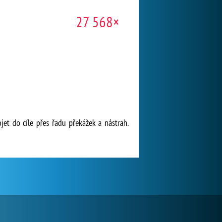
27 568×
jet do cíle přes řadu překážek a nástrah.