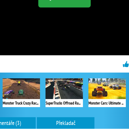
Monster Truck Crazy Racing 2
SuperTrucks Offroad Racing
Monster Cars: Ultimate Simulator
entáře (3)
Překladač