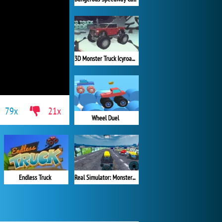
3D Monster Truck Icyroads
79x
21x
Wheel Duel
Endless Truck
Real Simulator: Monster Truck