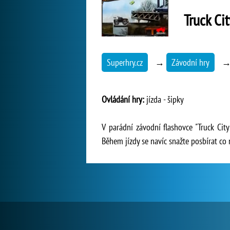
Truck Cit
Superhry.cz
→
Závodní hry
Ovládání hry:
jízda - šipky
V parádní závodní flashovce "Truck Cit
Během jízdy se navíc snažte posbírat co 