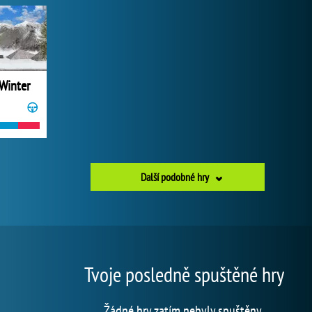
Winter
Další podobné hry
Tvoje posledně spuštěné hry
Žádné hry zatím nebyly spuštěny.