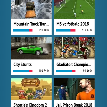
Mountain Truck Transport
MS ve fotbale 2018
298 101x
333 124x
City Stunts
Gladiátor: Champions Sprint
402 744x
94 160x
Shortie's Kingdom 2
Jail Prison Break 2018