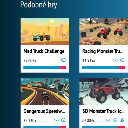
Podobné hry
Mad Truck Challenge
Racing Monster Truck Game 3D
79 602x
44 535x
Dangerous Speedway Cars
3D Monster Truck Icyroads
32 130x
67 004x