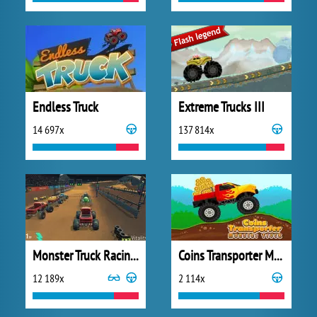
Endless Truck
Extreme Trucks III
14 697x
137 814x
Monster Truck Racing Arena
Coins Transporter Monster Truck
12 189x
2 114x