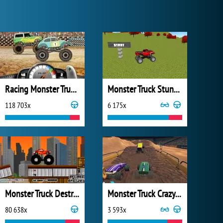
Racing Monster Trucks
Monster Truck Stunt Madness
118 703x
6 175x
Monster Truck Destroyer
Monster Truck Crazy Racing 2
80 638x
3 593x