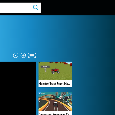
Monster Truck Stunt Madness
Dangerous Speedway Cars