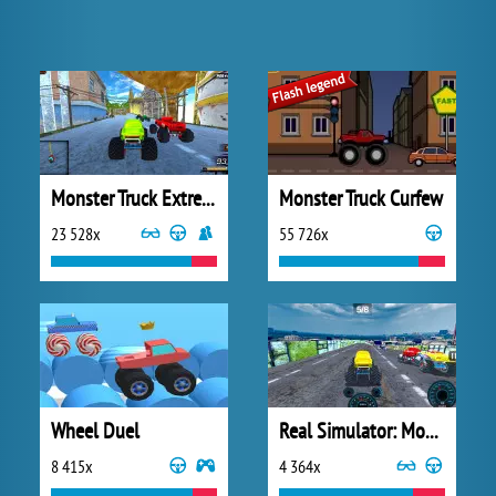
Monster Truck Extreme Racing
Monster Truck Curfew
23 528x
55 726x
Wheel Duel
Real Simulator: Monster Truck
8 415x
4 364x