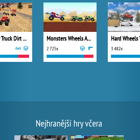
Monster Truck Dirt Rally
Monsters Wheels Apocalypse
Hard Wheels 
2 725x
3 482x
Nejhranější hry včera