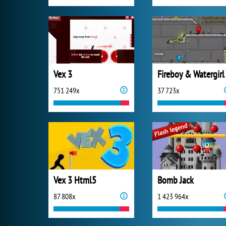
Vex 3
751 249x
37 723x
Vex 3 Html5
Bomb Jack
87 808x
1 423 964x