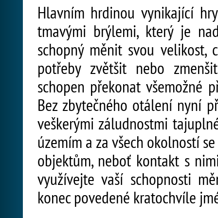
Hlavním hrdinou vynikající hr
tmavými brýlemi, který je na
schopný měnit svou velikost,
potřeby zvětšit nebo zmenši
schopen překonat všemožné přek
Bez zbytečného otálení nyní př
veškerými záludnostmi tajuplné
územím a za všech okolností s
objektům, neboť kontakt s nim
využívejte vaší schopnosti mě
konec povedené kratochvíle jm