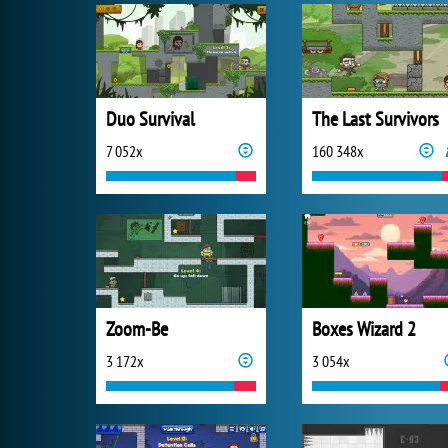
Duo Survival
The Last Survivors
7 052x
160 348x
Zoom-Be
Boxes Wizard 2
3 172x
3 054x