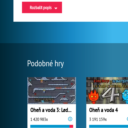
Rozbalit popis
Podobné hry
Oheň a voda 3: Ledový chrám
Oheň a voda 4
1 420 983x
3 191 159x