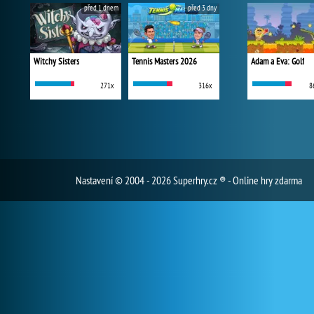
před 1 dnem
před 3 dny
Witchy Sisters
Tennis Masters 2026
Adam a Eva: Golf
271x
316x
8
Nastavení
© 2004 - 2026 Superhry.cz ® - Online hry zdarma