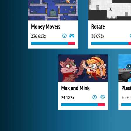
Money Movers
Rotate
236 613x
38 093x
Max and Mink
Plas
24 182x
20 70