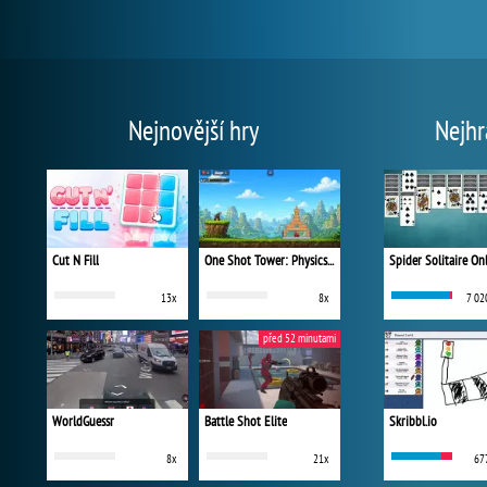
Nejnovější hry
Nejhr
Cut N Fill
One Shot Tower: Physics Destroyer
Spider Solitaire On
13x
8x
7 02
před 52 minutami
WorldGuessr
Battle Shot Elite
Skribbl.io
8x
21x
67