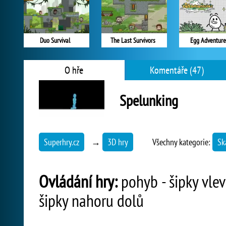
Duo Survival
The Last Survivors
Egg Adventure
O hře
Komentáře (47)
Spelunking
Superhry.cz
→
3D hry
Všechny kategorie:
Sk
Ovládání hry:
pohyb - šipky vlevo
šipky nahoru dolů