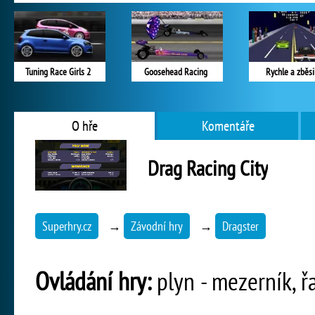
Tuning Race Girls 2
Goosehead Racing
Rychle a zběsi
O hře
Komentáře
Drag Racing City
Superhry.cz
→
Závodní hry
→
Dragster
Ovládání hry:
plyn - mezerník, řa