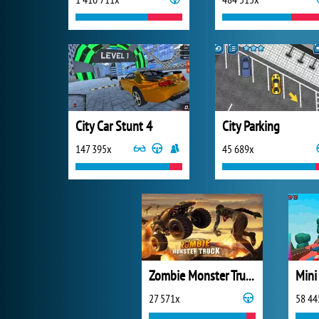
City Car Stunt 4
City Parking
147 395x
45 689x
Zombie Monster Truck
Mini
27 571x
58 44