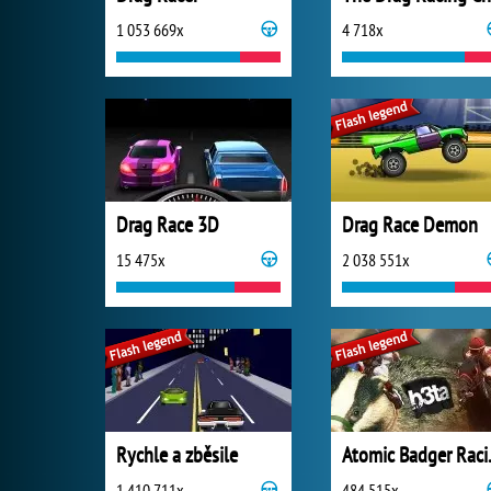
1 053 669x
4 718x
Drag Race 3D
Drag Race Demon
15 475x
2 038 551x
Rychle a zběsile
Atomi
1 410 711x
484 515x