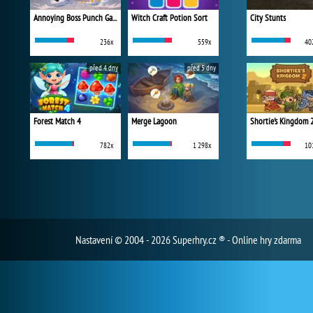
Annoying Boss Punch Game
Witch Craft Potion Sort
City Stunts
236x
559x
40
před 4 dny
před 5 dny
Forest Match 4
Merge Lagoon
Shortie's Kingdom 
782x
1 298x
10
Nastavení
© 2004 - 2026 Superhry.cz ® - Online hry zdarma