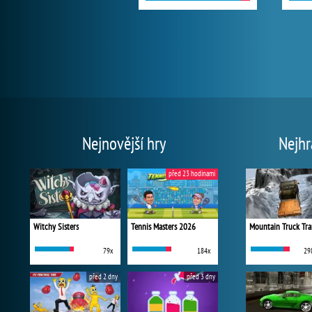
Nejnovější hry
Nejhr
před 23 hodinami
Witchy Sisters
Tennis Masters 2026
Mountain Truck Tra
79x
184x
29
před 2 dny
před 3 dny