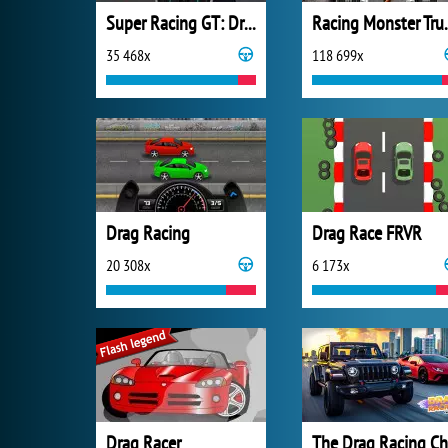
Super Racing GT: Drag Pro
Racing 
35 468x
118 699x
Drag Racing
Drag Race FRVR
20 308x
6 173x
Drag Racer