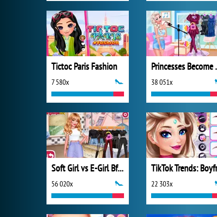
Tictoc Paris Fashion
Princesse
7 580x
38 051x
Soft Girl vs E-Girl Bffs Looks
56 020x
22 303x