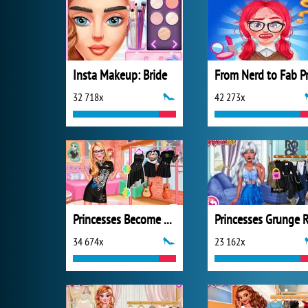
Insta Makeup: Bride
32 718x
42 273x
Princesses Become Rebels Punks
34 674x
23 162x