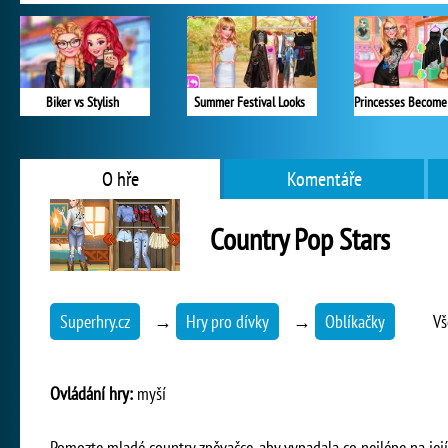
Biker vs Stylish
Summer Festival Looks
O hře
Komentáře
Country Pop Stars
Superhry.cz
→
Hry pro dívky
→
Oblíkačky
Vš
Ovládání hry:
myší
Pomozte mladé country zpěvačce, aby vypadala co nejlépe na její