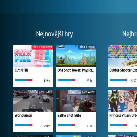
Nejnovější hry
Nejhr
před 4 hodinami
před 1 dnem
Cut N Fill
One Shot Tower: Physics Destroyer
Bubble Shooter Ex
126x
235x
5 52
před 3 dny
před 4 dny
WorldGuessr
Battle Shot Elite
291x
327x
3