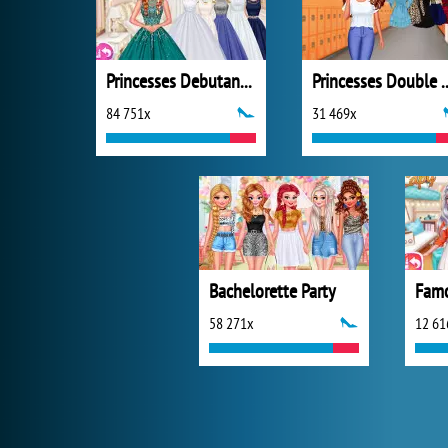
Princesses Debutante Ball
Princesses D
84 751x
31 469x
Bachelorette Party
58 271x
12 61