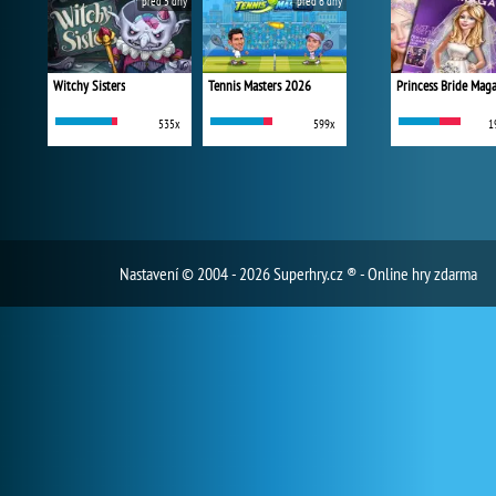
před 5 dny
před 6 dny
Witchy Sisters
Tennis Masters 2026
Princess Bride Mag
535x
599x
1
Nastavení
© 2004 - 2026 Superhry.cz ® - Online hry zdarma