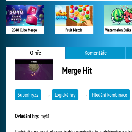
2048 Cube Merge
Fruit Match
Watermelon Suika
O hře
Komentáře
Merge Hit
Superhry.cz
→
Logické hry
→
Hledání kombinace
Ovládání hry:
myší
Umísťujte na hrací plochu truhly, otevírejte je a získávejte z n