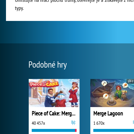
typy.
Podobné hry
před 
Piece of Cake: Merge and Bake
Merge Lagoon
40 457x
1 670x