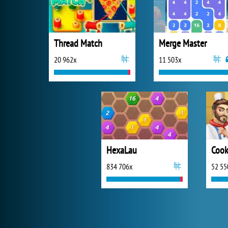
Thread Match
Merge Master
20 962x
11 503x
HexaLau
Cook
834 706x
52 55