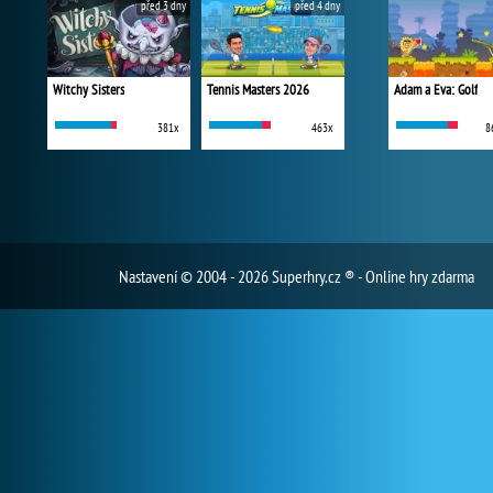
před 3 dny
před 4 dny
Witchy Sisters
Tennis Masters 2026
Adam a Eva: Golf
381x
463x
8
Nastavení
© 2004 - 2026 Superhry.cz ® - Online hry zdarma