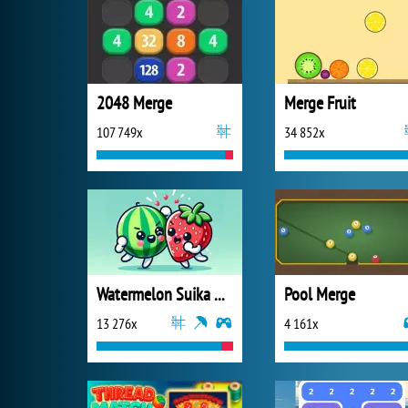
2048 Merge
Merge Fruit
107 749x
34 852x
Watermelon Suika Game
Pool Merge
13 276x
4 161x