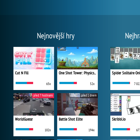
Nejnovější hry
Nejhr
Cut N Fill
One Shot Tower: Physics Destroyer
Spider Solitaire On
65x
52x
7 02
před 7 hodinami
před 1 dnem
WorldGuessr
Battle Shot Elite
Skribbl.io
102x
194x
67