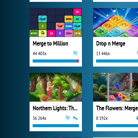
Merge to Million
Drop n Merge
44 403x
13 446x
Northern Lights: The Secret of the Forest
The
36 264x
8 192x