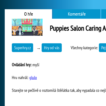
O hře
Komentáře
Puppies Salon Caring 
Superhry.cz
→
Hry od vás
Všechny kategorie:
Pej
Ovládání hry:
myší
Hru nahrál:
glulo
Starejte se pečlivě o roztomilá štěňátka tak, aby vypadala co nejl