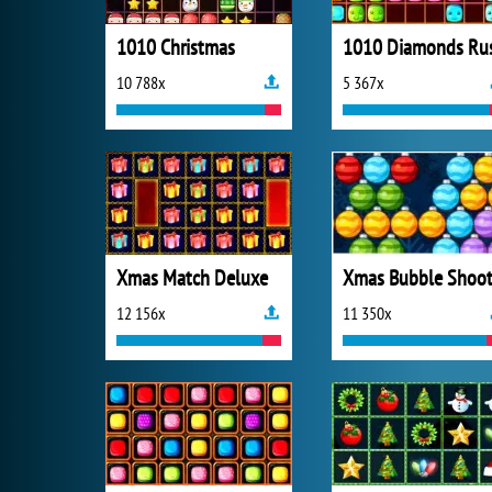
1010 Christmas
1010 Diamonds Ru
10 788x
5 367x
Xmas Match Deluxe
Xmas Bubble Shoot
12 156x
11 350x