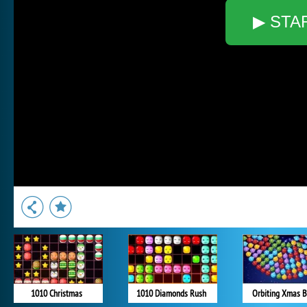
▶ STA
1010 Christmas
1010 Diamonds Rush
Orbiting Xmas B