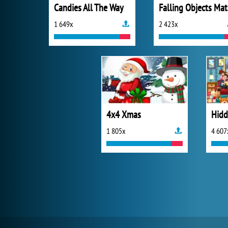
Candies All The Way
F
1 649x
2 423x
4x4 Xmas
Hidd
1 805x
4 607