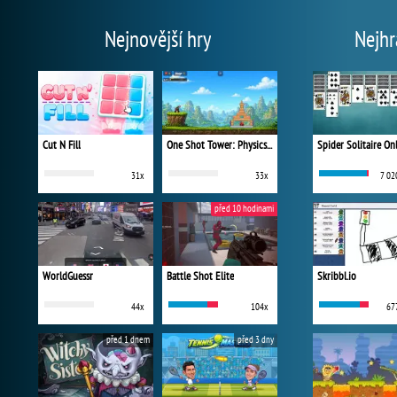
Nejnovější hry
Nejhr
Cut N Fill
One Shot Tower: Physics Destroyer
Spider Solitaire On
31x
33x
7 02
před 10 hodinami
WorldGuessr
Battle Shot Elite
Skribbl.io
44x
104x
67
před 1 dnem
před 3 dny