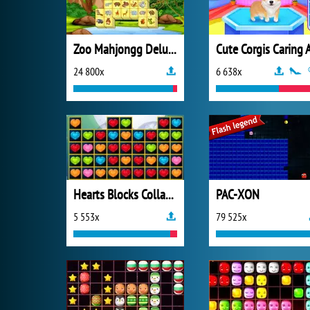
Zoo Mahjongg Deluxe
24 800x
6 638x
Hearts Blocks Collapse
PAC-XON
5 553x
79 525x