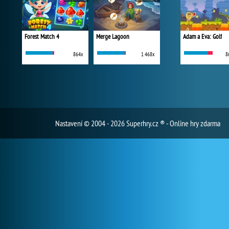
Forest Match 4
Merge Lagoon
Adam a Eva: Golf
864x
1 468x
8
Nastavení
© 2004 - 2026 Superhry.cz ® - Online hry zdarma