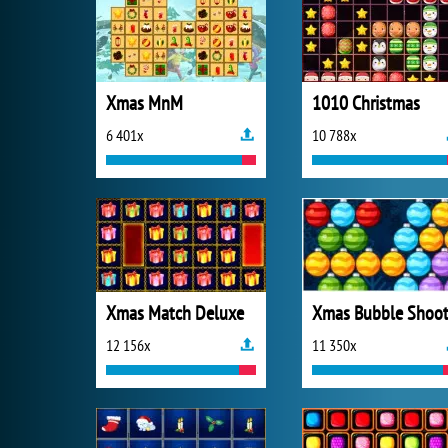
Xmas MnM
1010 Christmas
6 401x
10 788x
Xmas Match Deluxe
Xmas Bubble Shoot
12 156x
11 350x