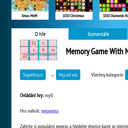
Xmas MnM
1010 Christmas
1010 Diamonds R
O hře
Komentáře
Memory Game With 
Superhry.cz
→
Hry od vás
Všechny kategorie:
Ovládání hry:
myší
Hru nahrál:
negamess
Zahrjte si populární pexeso a hledejte dvojice karet se stejným