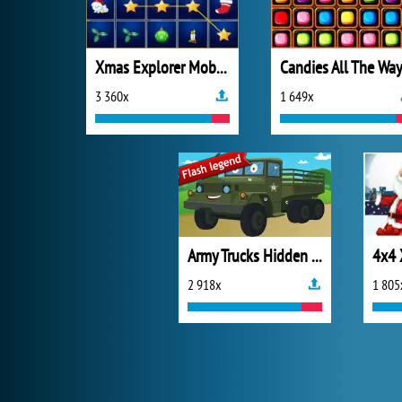
Xmas Explorer Mobile
Candies All The Wa
3 360x
1 649x
Army Trucks Hidden Letters
4x4
2 918x
1 805