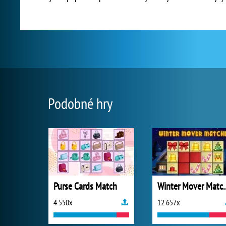
Podobné hry
Purse Cards Match
Winter Mov
4 550x
12 657x