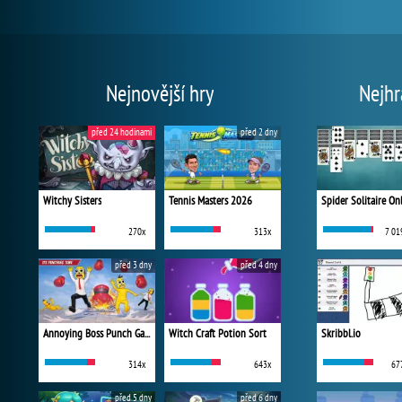
Nejnovější hry
Nejhr
před 24 hodinami
před 2 dny
Witchy Sisters
Tennis Masters 2026
Spider Solitaire On
270x
313x
7 01
před 3 dny
před 4 dny
Annoying Boss Punch Game
Witch Craft Potion Sort
Skribbl.io
314x
643x
67
před 5 dny
před 6 dny