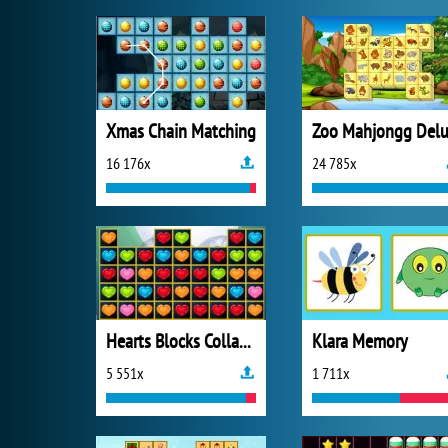
Xmas Chain Matching
16 176x
24 785x
Hearts Blocks Collapse
Klara Memory
5 551x
1 711x