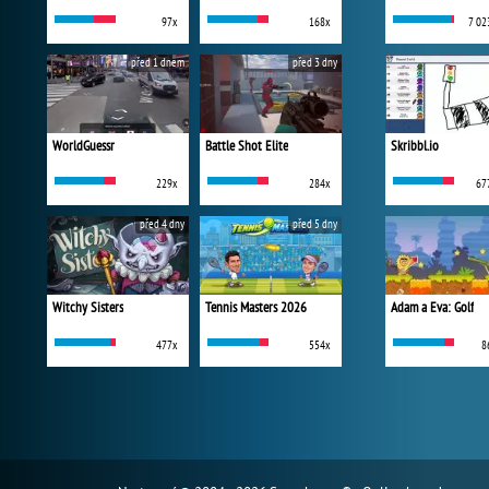
97x
168x
7 02
před 1 dnem
před 3 dny
WorldGuessr
Battle Shot Elite
Skribbl.io
229x
284x
67
před 4 dny
před 5 dny
Witchy Sisters
Tennis Masters 2026
Adam a Eva: Golf
477x
554x
8