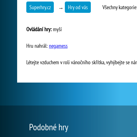
Superhry.cz
→
Hry od vás
Všechny kategorie
Ovládání hry:
myší
Hru nahrál:
negamess
Létejte vzduchem v roli vánočního skřítka, vyhýbejte se nár
Podobné hry