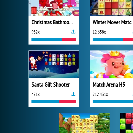
Christmas Bathroom Cleaning
Winter Mov
932x
12 658x
Santa Gift Shooter
Match Arena H5
471x
212 431x