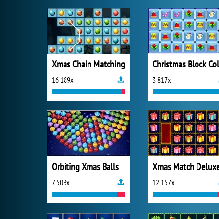
Xmas Chain Matching
16 189x
3 817x
Orbiting Xmas Balls
Xmas Match Delux
7 503x
12 157x