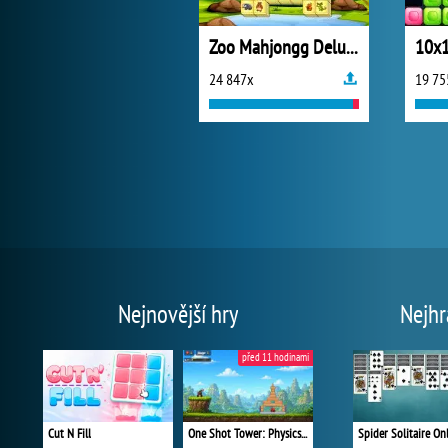
Zoo Mahjongg Deluxe
10x1
24 847x
19 75
Nejnovější hry
Nejhr
před 11 hodinami
Cut N Fill
One Shot Tower: Physics Destroyer
Spider Solitaire On