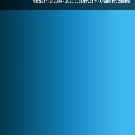
Nastavení
© 2004 - 2026 Superhry.cz ® - Online hry zdarma