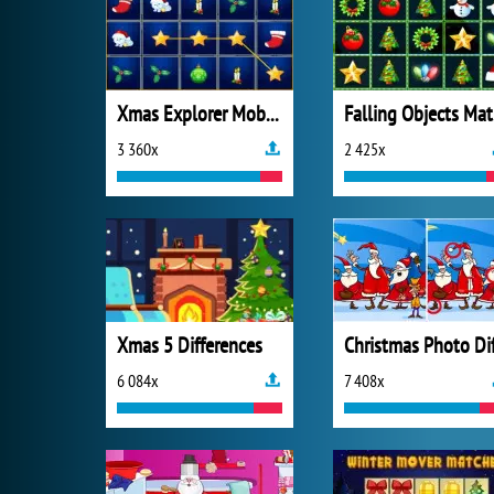
Xmas Explorer Mobile
F
3 360x
2 425x
Xmas 5 Differences
6 084x
7 408x