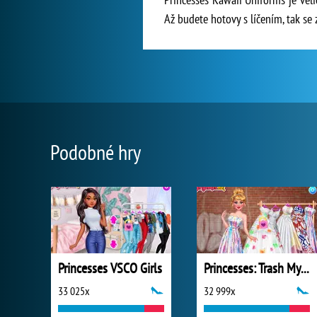
Až budete hotovy s líčením, tak se
Podobné hry
Princesses VSCO Girls
Princesses: Trash My Wedding Dress
33 025x
32 999x