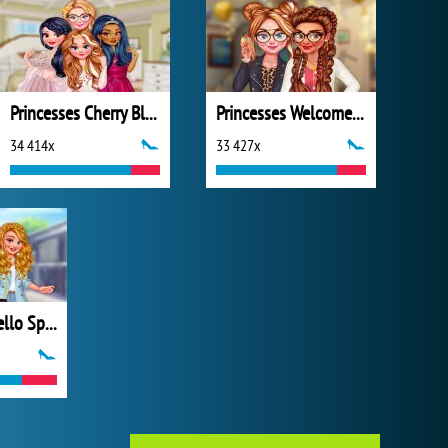
Princesses Cherry Blossom Spring Dance
Princesses Welcome Party
34 414x
33 427x
Princesses: Hello Spring