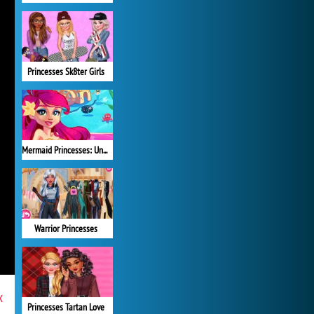
Princesses Sk8ter Girls
Mermaid Princesses: Underwater Games
Warrior Princesses
x
Princesses Tartan Love