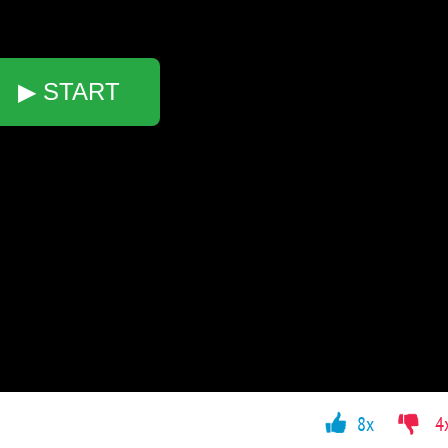
▶ START
8x
4