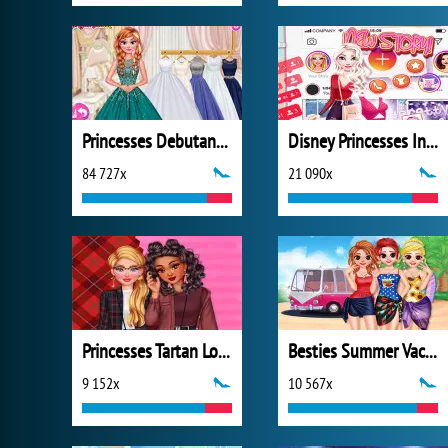
Princesses Debutante Ball
Disney Princesses Instagram Stories
84 727x
21 090x
Princesses Tartan Love
Besties Summer Vacation
9 152x
10 567x