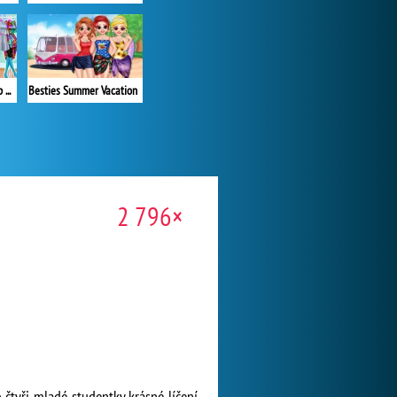
Princesses Become Pop Stars
Besties Summer Vacation
2 796×
čtyři mladé studentky krásné líčení.