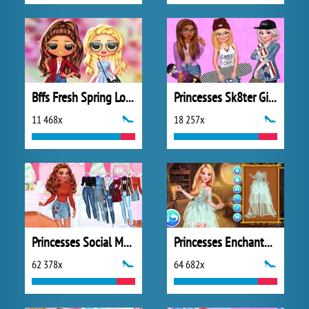
Bffs Fresh Spring Look
Princesses Sk8ter Girls
11 468x
18 257x
Princesses Social Media Stars
Princesses Enchanted Fairy Looks
62 378x
64 682x