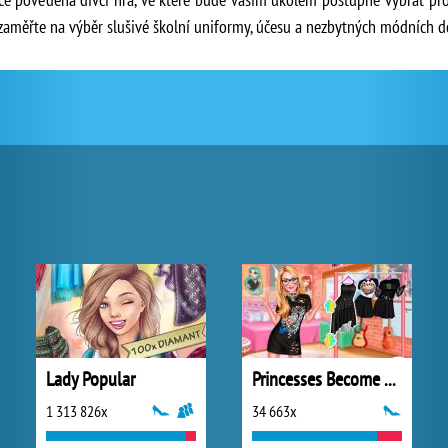
 zaměřte na výběr slušivé školní uniformy, účesu a nezbytných módních d
Lady Popular
Princesses Become Rebels Punks
1 313 826x
34 663x