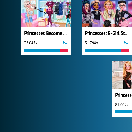
Princesses Become Pop Stars
Princesses: E-Girl Style
38 045x
31 798x
81 002x