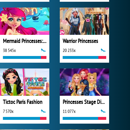
Mermaid Princesses: Underwater Games
Warrior Princesses
38 545x
20 233x
Tictoc Paris Fashion
Princesses Stage Divas
7 570x
11 077x