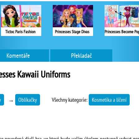
Tictoc Paris Fashion
Princesses Stage Divas
Komentáře
Překladač
esses Kawaii Uniforms
y
→
Oblíkačky
Všechny kategorie:
Kosmetika a líčení
ice povedená dívčí hra, ve které bude vaším úkolem postupně vybrat pro 