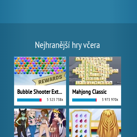
Nejhranější hry včera
Bubble Shooter Extreme
Mahjong Classic
5 523 738x
3 973 970x