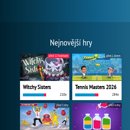
Nejnovější hry
před 12 hodinami
před 1 dnem
Witchy Sisters
Tennis Masters 2026
210x
284x
před 3 dny
před 4 dny