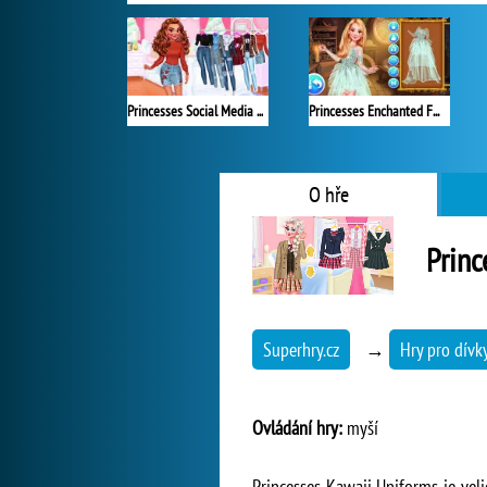
Princesses Social Media Stars
Princesses Enchanted Fairy Looks
O hře
Princ
Superhry.cz
→
Hry pro dívk
Ovládání hry:
myší
Princesses Kawaii Uniforms je vel