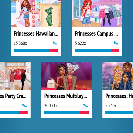
Princesses Hawaiian Memories
Princesses Campus Gossip
15 360x
5 622x
Princesses Party Crashers
Princesses Multilayered Fashio
20 171x
5 540x