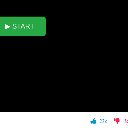
▶ START
22x
3