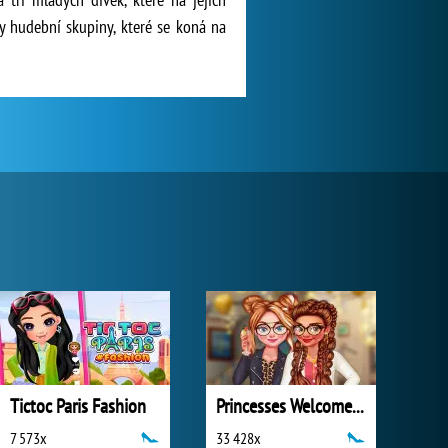
y hudební skupiny, které se koná na
Tictoc Paris Fashion
Princesses Welcome Party
7 573x
33 428x