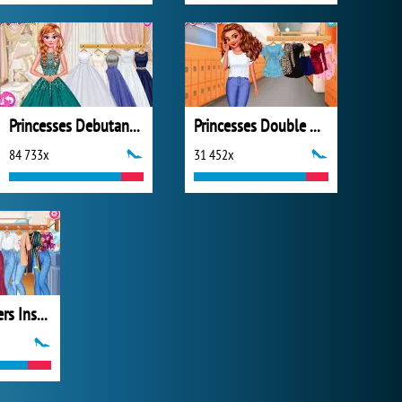
Princesses Debutante Ball
Princesses Double Date
84 733x
31 452x
Famous Singers Insta Divas