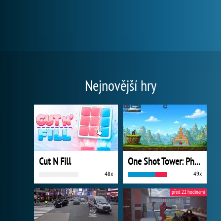
Nejnovější hry
Cut N Fill
One Shot Tower: Physics Destroyer
48x
49x
před 22 hodinami