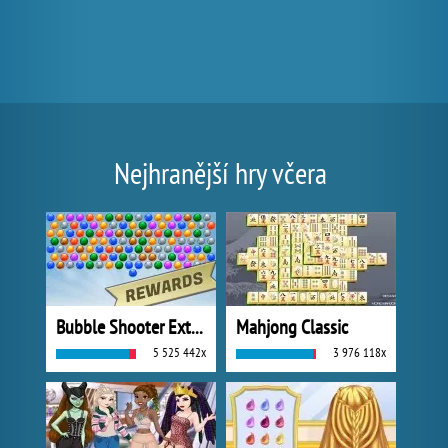
Nejhranější hry včera
Bubble Shooter Extreme
Mahjong Classic
5 525 442x
3 976 118x