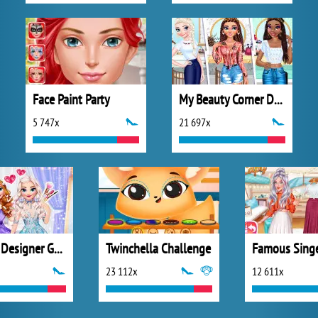
Face Paint Party
My Beauty Corner Decoration
5 747x
21 697x
Fashion Designer Gala
Twinchella Challenge
23 112x
12 611x