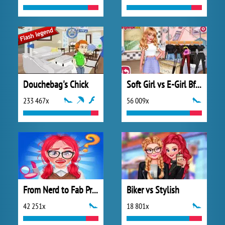
Douchebag's Chick
Soft Girl vs E-Girl Bffs Looks
233 467x
56 009x
From Nerd to Fab Prom Edition
Biker vs Stylish
42 251x
18 801x