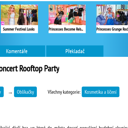
Summer Festival Looks
Princesses Become Rebels Punks
Komentáře
Překladač
oncert Rooftop Party
y
→
Oblíkačky
Všechny kategorie:
Kosmetika a líčení
kající dívčí hra, ve které do města dorazí populární hudební skupina