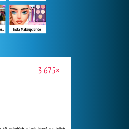
Princesses Grunge Rockstars
Insta Makeup: Bride
3 675×
 tří mladých dívek, které na jejich