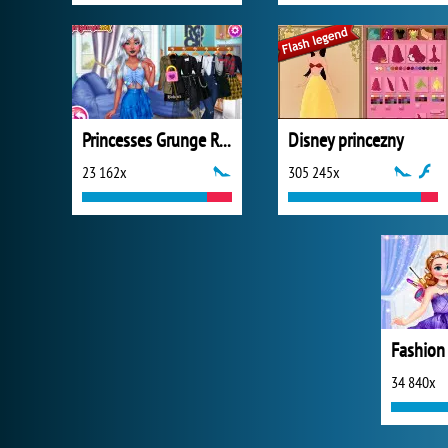
Princesses Grunge Rockstars
Disney princezny
23 162x
305 245x
34 840x