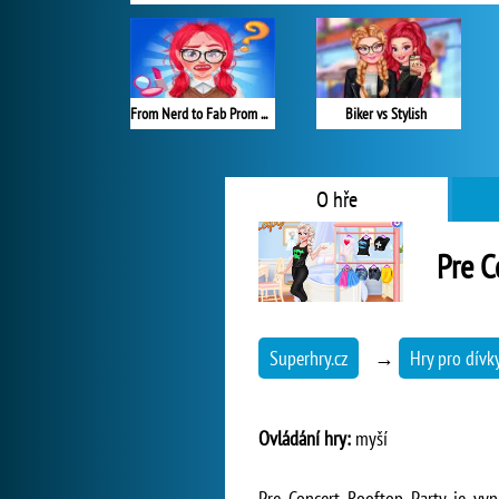
From Nerd to Fab Prom Edition
Biker vs Stylish
O hře
Pre C
Superhry.cz
→
Hry pro dívk
Ovládání hry:
myší
Pre Concert Rooftop Party je vyni