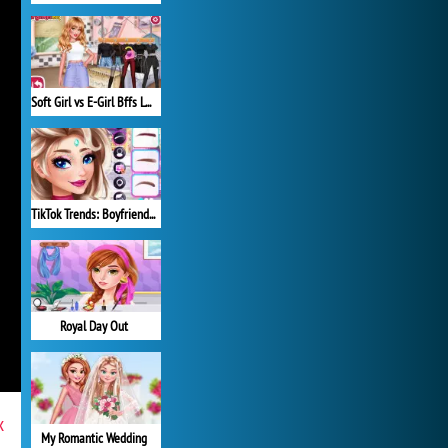
Soft Girl vs E-Girl Bffs Looks
TikTok Trends: Boyfriend Fashion
Royal Day Out
x
My Romantic Wedding