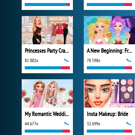
Princesses Party Crashers
A New Beginning: From Sad To Fab
81 002x
78 598x
My Romantic Wedding
Insta Makeup: Bride
44 677x
32 699x