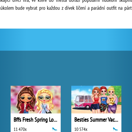
úkolem bude vybrat pro každou z dívek líčení a parádní outfit na párt
Bffs Fresh Spring Look
Besties Summer Vacation
11 470x
10 574x