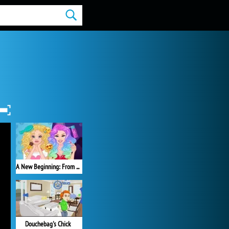
A New Beginning: From Sad To Fab
Douchebag's Chick