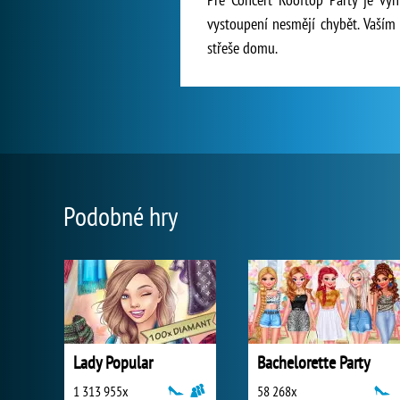
vystoupení nesmějí chybět. Vaším 
střeše domu.
Podobné hry
Lady Popular
Bachelorette Party
1 313 955x
58 268x