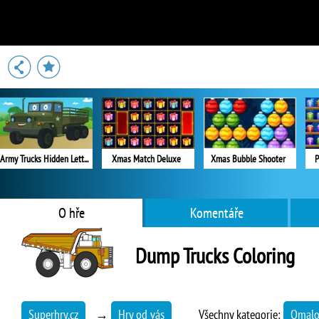
Army Trucks Hidden Letters
Xmas Match Deluxe
Xmas Bubble Shooter
P
O hře
Komentáře
Dump Trucks Coloring
Superhry.cz
→
Hry od vás
Všechny kategorie:
Omalo