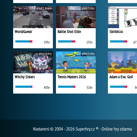
před 1 dnem
před 3 dny
WorldGuessr
Battle Shot Elite
Skribbl.io
195x
255x
67
před 4 dny
před 5 dny
Witchy Sisters
Tennis Masters 2026
Adam a Eva: Golf
450x
518x
8
Nastavení
© 2004 - 2026 Superhry.cz ® - Online hry zdarma