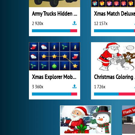
Army Trucks Hidden Letters
Xmas Match Delux
2 920x
12 157x
Xmas Explorer Mobile
Chr
3 360x
1 726x