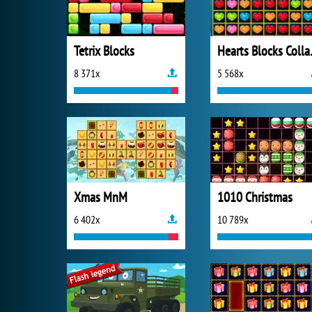
Tetrix Blocks
Heart
8 371x
5 568x
Xmas MnM
1010 Christmas
6 402x
10 789x