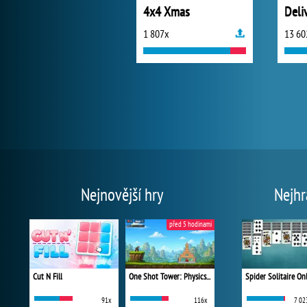
4x4 Xmas
1 807x
13 60
Nejnovější hry
Nejhr
před 5 hodinami
Cut N Fill
One Shot Tower: Physics Destroyer
Spider Solitaire On
91x
116x
7 02