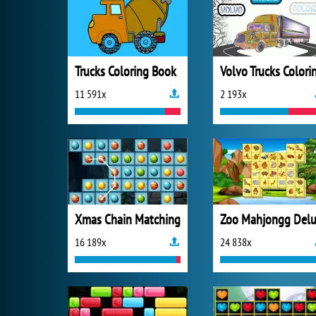
Trucks Coloring Book
Volvo Trucks Colori
11 591x
2 193x
Xmas Chain Matching
16 189x
24 838x