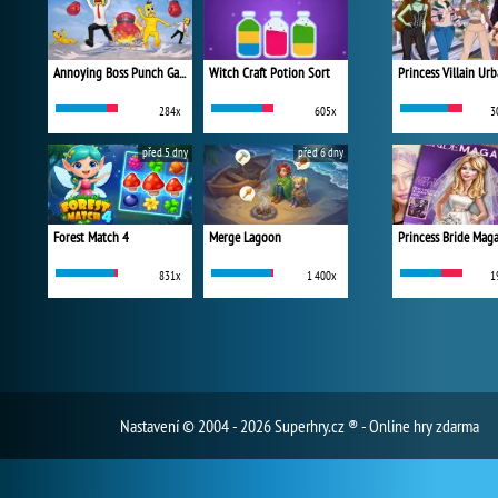
Annoying Boss Punch Game
Witch Craft Potion Sort
284x
605x
3
před 5 dny
před 6 dny
Forest Match 4
Merge Lagoon
Princess Bride Mag
831x
1 400x
1
Nastavení
© 2004 - 2026 Superhry.cz ® - Online hry zdarma