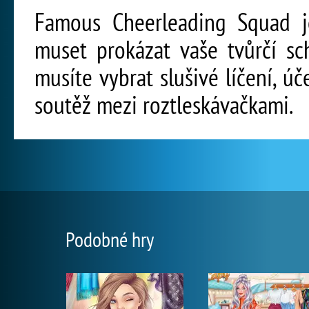
Famous Cheerleading Squad je
muset prokázat vaše tvůrčí sch
musíte vybrat slušivé líčení, ú
soutěž mezi roztleskávačkami.
Podobné hry