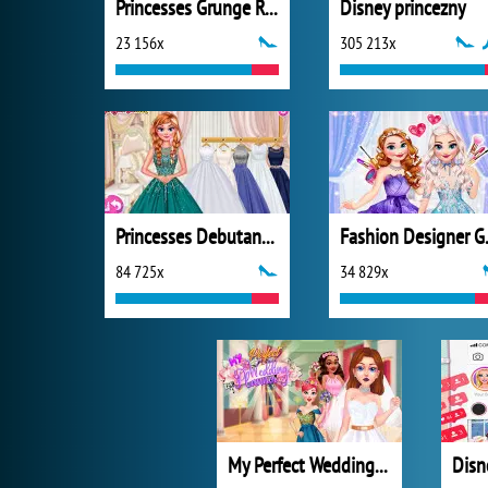
Princesses Grunge Rockstars
Disney princezny
23 156x
305 213x
Princesses Debutante Ball
Fashi
84 725x
34 829x
My Perfect Wedding Planner