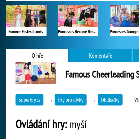
Summer Festival Looks
Princesses Become Rebels Punks
O hře
Komentáře
Famous Cheerleading 
Superhry.cz
→
Hry pro dívky
→
Oblíkačky
Vš
Ovládání hry:
myší