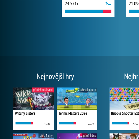
24 571x
21 09
Nejnovější hry
Nejhr
před 9 hodinami
před 1 dnem
Witchy Sisters
Tennis Masters 2026
Bubble Shooter Ex
178x
262x
5 52
před 3 dny
před 4 dny