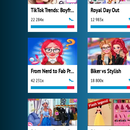
TikTok Trends: Boyfriend Fashion
Royal Day Out
22 284x
12 983x
From Nerd to Fab Prom Edition
Biker vs Stylish
42 231x
18 800x