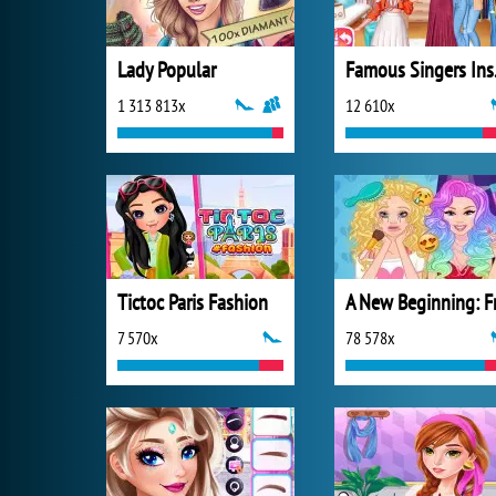
Lady Popular
Famo
1 313 813x
12 610x
Tictoc Paris Fashion
7 570x
78 578x