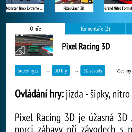
Monster Truck Extreme Racing
Pixel Crash 3D
O hře
Komentáře (2)
Pixel Racing 3D
Superhry.cz
→
3D hry
→
3D závody
Všechny 
Ovládání hry:
jízda - šipky, nitr
Pixel Racing 3D je úžasná 3D z
porci zábavy při závodech s p