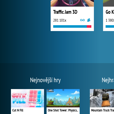
Traffic Jam 3D
Go K
281 101x
1 380
Nejnovější hry
Nejhr
Cut N Fill
One Shot Tower: Physics Destroyer
Mountain Truck Tra