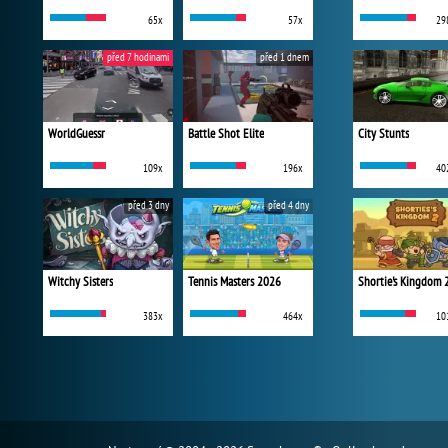
65x
57x
29
před 7 hodinami
před 1 dnem
WorldGuessr
Battle Shot Elite
City Stunts
109x
196x
40
před 3 dny
před 4 dny
Witchy Sisters
Tennis Masters 2026
Shortie's Kingdom 
383x
464x
10