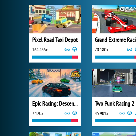
Pixel Road Taxi Depot
G
164 455x
70 180x
Epic Racing: Descent on Cars
Two Punk Racing 2
7 120x
45 901x