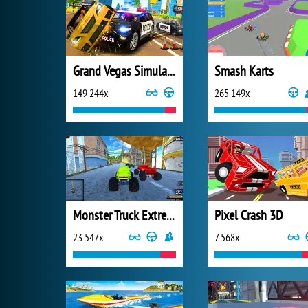
Grand Vegas Simulator
Smash Karts
149 244x
265 149x
Monster Truck Extreme Racing
Pixel Crash 3D
23 547x
7 568x