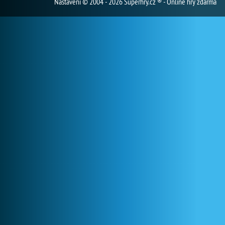
Nastavení
© 2004 - 2026 Superhry.cz ® - Online hry zdarma