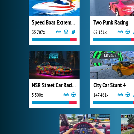
Speed Boat Extreme Racing
Two Punk Racing
35 787x
62 131x
NSR Street Car Racing
City Car Stunt 4
5 500x
147 461x