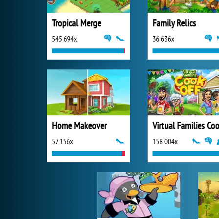
Tropical Merge
Family Relics
545 694x
36 636x
Home Makeover
57 156x
158 004x