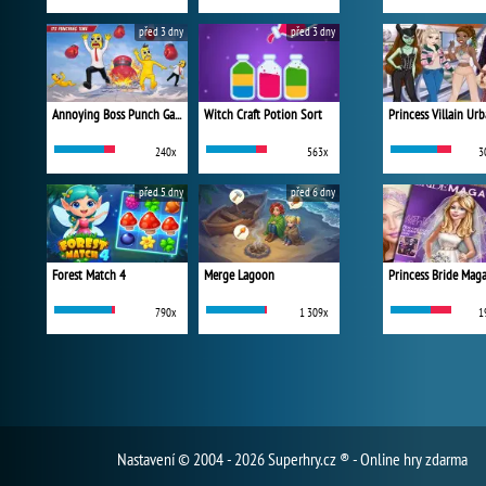
před 3 dny
před 3 dny
Annoying Boss Punch Game
Witch Craft Potion Sort
240x
563x
3
před 5 dny
před 6 dny
Forest Match 4
Merge Lagoon
Princess Bride Mag
790x
1 309x
1
Nastavení
© 2004 - 2026 Superhry.cz ® - Online hry zdarma