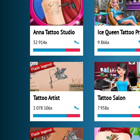
Anna Tattoo Studio
Ice 
32 914x
9 866x
Tattoo Artist
Tattoo Salon
1 078 106x
7 958x