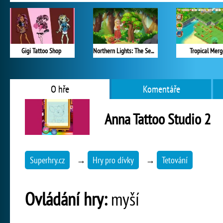
Gigi Tattoo Shop
Northern Lights: The Secret of the Forest
Tropical Merg
O hře
Komentáře
Anna Tattoo Studio 2
Superhry.cz
→
Hry pro dívky
→
Tetování
Ovládání hry:
myší