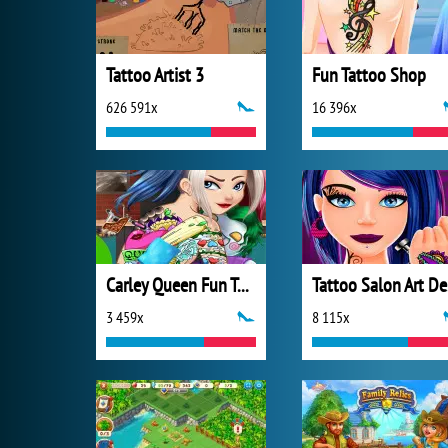
Tattoo Artist 3
Fun Tattoo Shop
626 591x
16 396x
Carley Queen Fun Tattoo
T
3 459x
8 115x