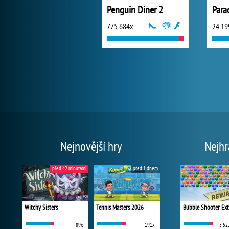
Penguin Diner 2
Para
775 684x
24 19
Nejnovější hry
Nejhr
před 42 minutami
před 1 dnem
Witchy Sisters
Tennis Masters 2026
Bubble Shooter Ex
89x
191x
5 52