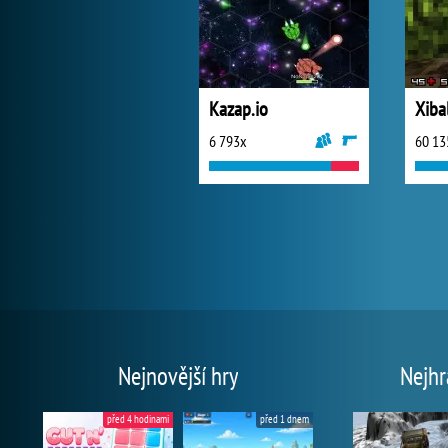
Kazap.io
Xiba
6 793x
60 13
Nejnovější hry
Nejhr
před 4 hodinami
před 1 dnem