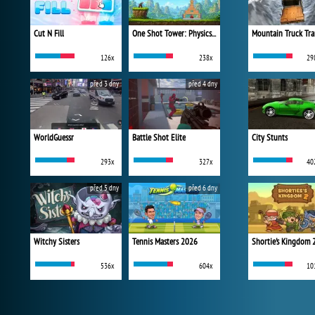
Cut N Fill
One Shot Tower: Physics Destroyer
Mountain Truck Tra
126x
238x
29
před 3 dny
před 4 dny
WorldGuessr
Battle Shot Elite
City Stunts
293x
327x
40
před 5 dny
před 6 dny
Witchy Sisters
Tennis Masters 2026
Shortie's Kingdom 
536x
604x
10