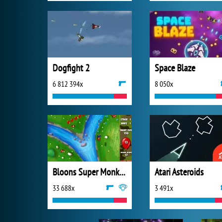
Dogfight 2
Space Blaze
6 812 394x
8 050x
Bloons Super Monkey
Atari Asteroids
33 688x
3 491x