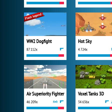
WW2 Dogfight
Hot Sky
87 112x
4 724x
Air Superiority Fighter
Voxel Tanks 3D
46 209x
34 636x