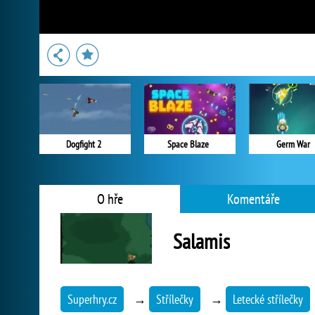
Dogfight 2
Space Blaze
Germ War
O hře
Komentáře
Salamis
Superhry.cz
→
Střílečky
→
Letecké střílečky