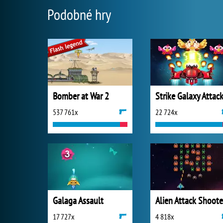
Podobné hry
Bomber at War 2
Strike Galaxy Attac
537 761x
22 724x
Galaga Assault
Alien Attack Shoote
17 727x
4 818x