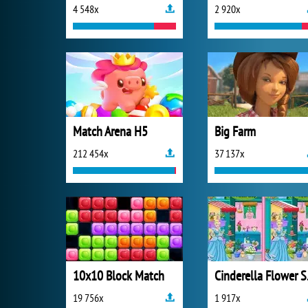
4 548x
2 920x
Match Arena H5
Big Farm
212 454x
37 137x
10x10 Block Match
Cinde
19 756x
1 917x