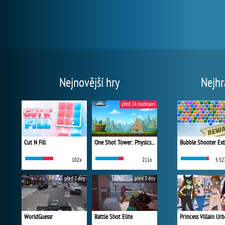
Nejnovější hry
Nejhr
před 24 hodinami
Cut N Fill
One Shot Tower: Physics Destroyer
Bubble Shooter Ex
102x
211x
5 52
před 2 dny
před 3 dny
WorldGuessr
Battle Shot Elite