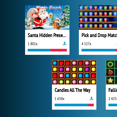
Santa Hidden Presents
Pick and Drop Matc
1 801x
4 527x
Candies All The Way
1 650x
2 425