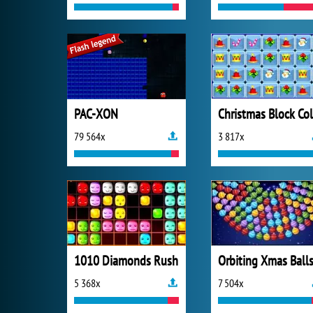
PAC-XON
79 564x
3 817x
1010 Diamonds Rush
Orbiting Xmas Ball
5 368x
7 504x