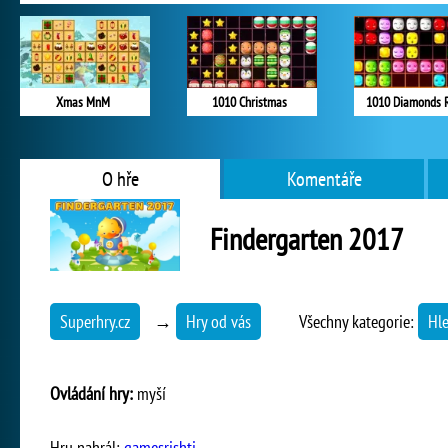
Xmas MnM
1010 Christmas
1010 Diamonds 
O hře
Komentáře
Findergarten 2017
Superhry.cz
→
Hry od vás
Všechny kategorie:
Hle
Ovládání hry:
myší
Hru nahrál:
gamesrishti