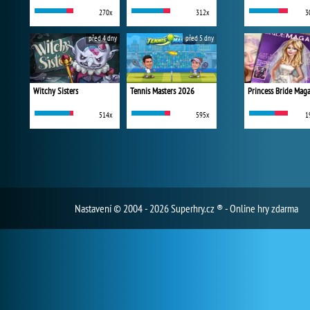
270x
312x
3
před 4 dny
před 5 dny
Witchy Sisters
Tennis Masters 2026
Princess Bride Mag
514x
595x
1
Nastavení
© 2004 - 2026 Superhry.cz ® - Online hry zdarma