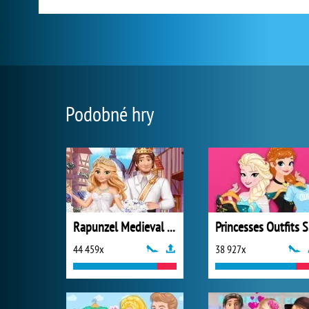
Podobné hry
Rapunzel Medieval Wedding
P
44 459x
38 927x