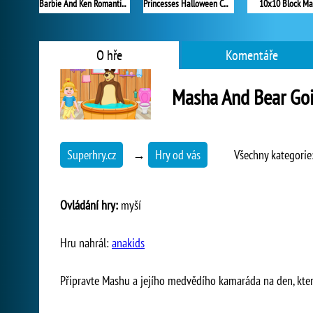
Barbie And Ken Romantic Escape
Princesses Halloween Challenge
10x10 Block Ma
O hře
Komentáře
Masha And Bear Goi
Superhry.cz
→
Hry od vás
Všechny kategorie
Ovládání hry:
myší
Hru nahrál:
anakids
Připravte Mashu a jejího medvědího kamaráda na den, který