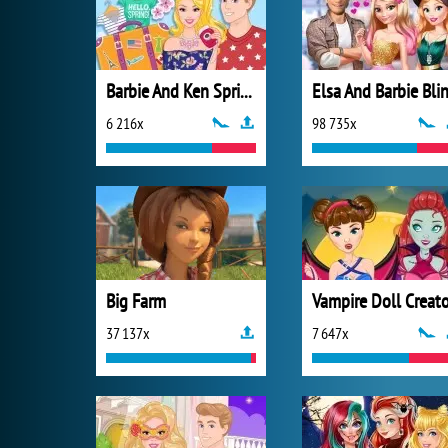
Barbie And Ken Spring City Break
6 216x
98 735x
Big Farm
Vampire Doll Creato
37 137x
7 647x