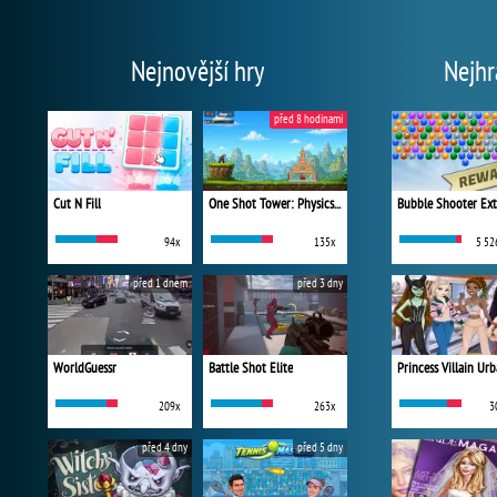
Nejnovější hry
Nejhr
před 8 hodinami
Cut N Fill
One Shot Tower: Physics Destroyer
Bubble Shooter Ex
94x
135x
5 52
před 1 dnem
před 3 dny
WorldGuessr
Battle Shot Elite
209x
263x
3
před 4 dny
před 5 dny