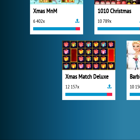
Xmas MnM
1010 Christmas
6 402x
10 789x
Xmas Match Deluxe
12 157x
10 15