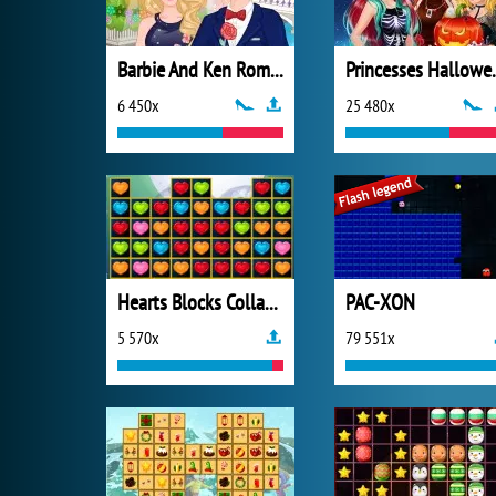
Barbie And Ken Romantic Escape
Princesses
6 450x
25 480x
Hearts Blocks Collapse
PAC-XON
5 570x
79 551x