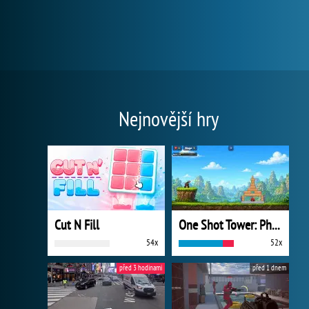
Nejnovější hry
Cut N Fill
One Shot Tower: Physics Destroyer
54x
52x
před 3 hodinami
před 1 dnem