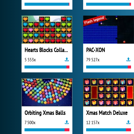
Hearts Blocks Collapse
PAC-XON
5 553x
79 527x
Orbiting Xmas Balls
Xmas Match Deluxe
7 500x
12 157x