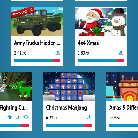
Army Trucks Hidden Letters
4x4 Xmas
2 919x
1 807x
Mutant Fighting Cup 2016
Christmas Mahjong
Xmas 5 Diffe
6 319x
6 083x