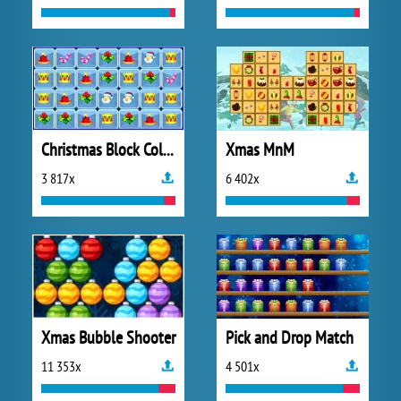
Christmas Block Collapse
Xmas MnM
3 817x
6 402x
Xmas Bubble Shooter
Pick and Drop Match
11 353x
4 501x