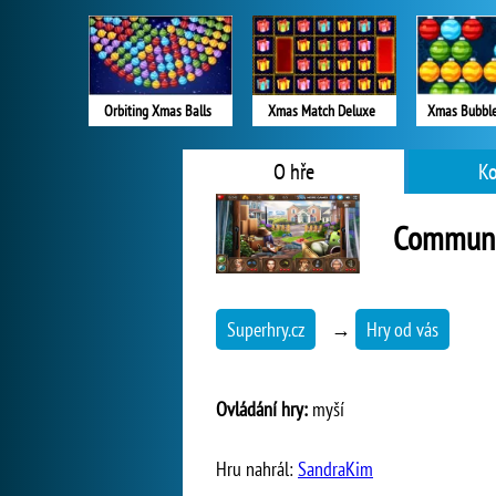
Orbiting Xmas Balls
Xmas Match Deluxe
Xmas Bubble
O hře
K
Communit
Superhry.cz
→
Hry od vás
Ovládání hry:
myší
Hru nahrál:
SandraKim