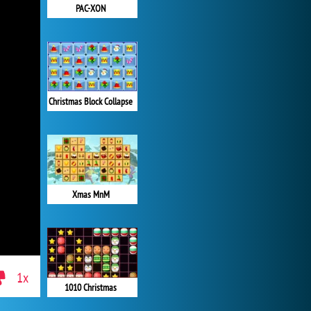
PAC-XON
Christmas Block Collapse
Xmas MnM
1x
1010 Christmas