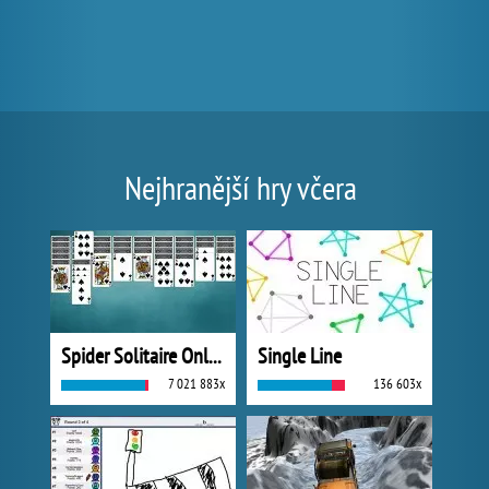
Nejhranější hry včera
Spider Solitaire Online
Single Line
7 021 883x
136 603x