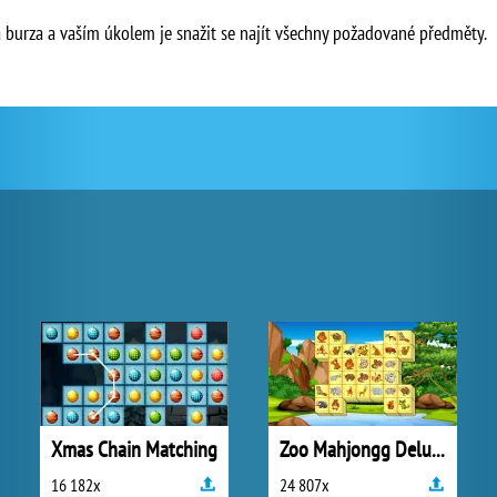
 burza a vaším úkolem je snažit se najít všechny požadované předměty.
Xmas Chain Matching
Zoo Mahjongg Deluxe
16 182x
24 807x