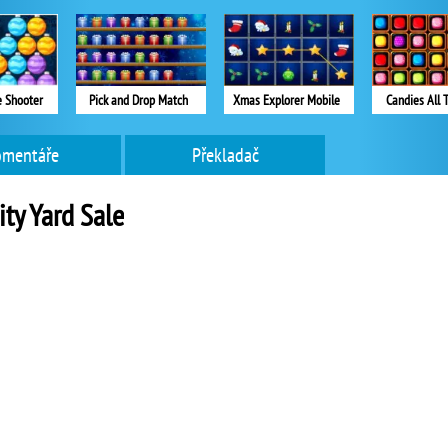
 Shooter
Pick and Drop Match
Xmas Explorer Mobile
Candies All 
omentáře
Překladač
y Yard Sale