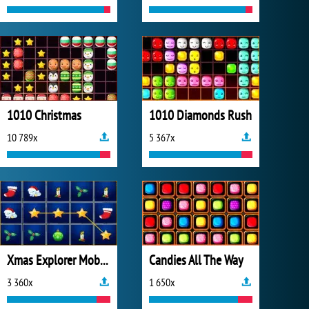
1010 Christmas
1010 Diamonds Rush
10 789x
5 367x
Xmas Explorer Mobile
Candies All The Way
3 360x
1 650x