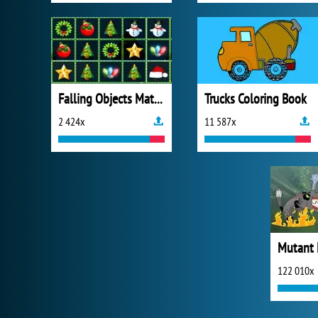
Falling Objects Match
Trucks Coloring Book
2 424x
11 587x
122 010x