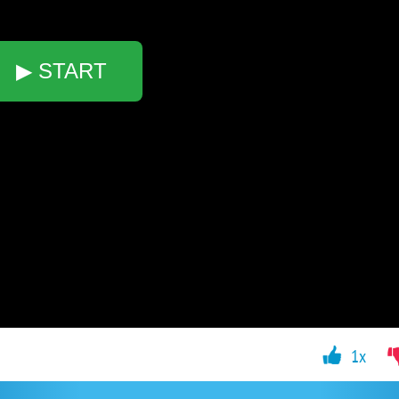
▶ START
1x