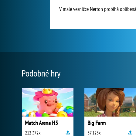
V malé vesničce Nerton probíhá oblíbená
Podobné hry
Match Arena H5
Big Farm
212 372x
37 123x