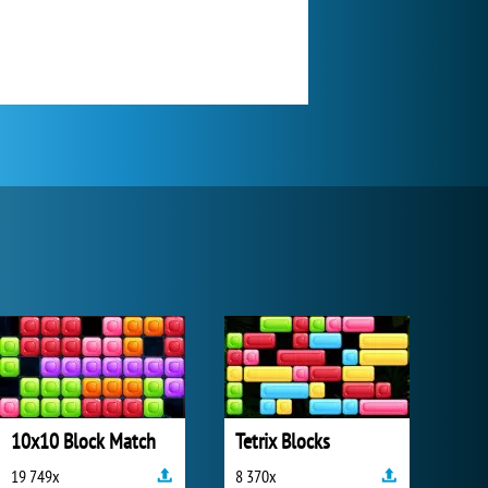
10x10 Block Match
Tetrix Blocks
19 749x
8 370x