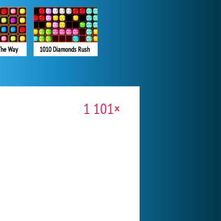
The Way
1010 Diamonds Rush
1 101×