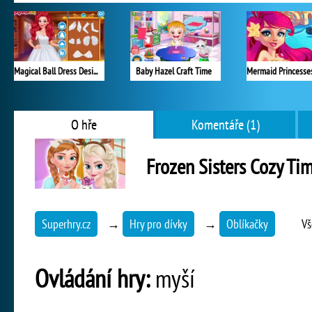
Magical Ball Dress Design
Baby Hazel Craft Time
O hře
Komentáře (1)
Frozen Sisters Cozy Ti
Superhry.cz
→
Hry pro dívky
→
Oblíkačky
Vš
Ovládání hry:
myší