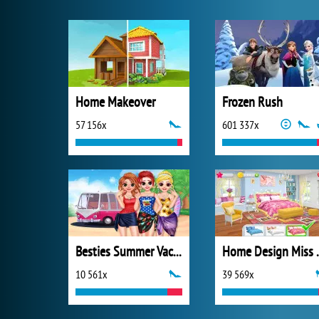
Home Makeover
Frozen Rush
57 156x
601 337x
Besties Summer Vacation
Home Design 
10 561x
39 569x