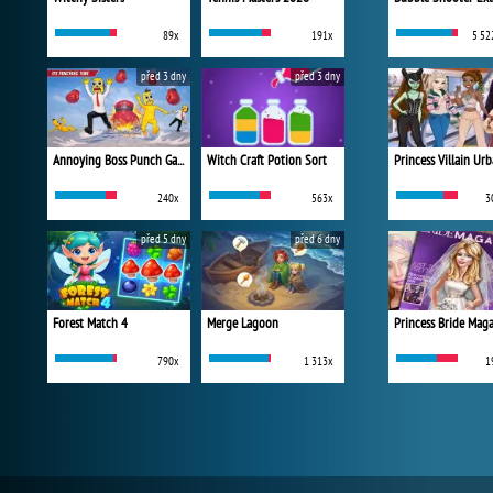
89x
191x
5 52
před 3 dny
před 3 dny
Annoying Boss Punch Game
Witch Craft Potion Sort
240x
563x
3
před 5 dny
před 6 dny
Forest Match 4
Merge Lagoon
Princess Bride Mag
790x
1 313x
1