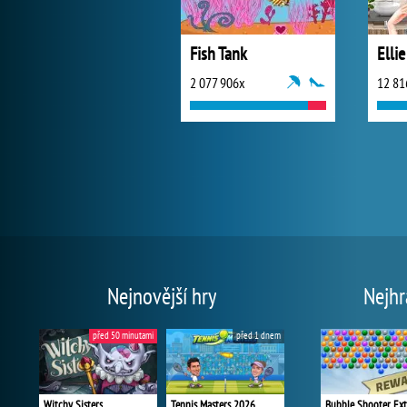
Fish Tank
Elli
2 077 906x
12 81
Nejnovější hry
Nejhr
před 50 minutami
před 1 dnem
Witchy Sisters
Tennis Masters 2026
Bubble Shooter Ex