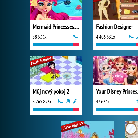
Mermaid Princesses: Underwater Games
Fashion Designer
38 533x
4 406 631x
Můj nový pokoj 2
Your D
3 765 823x
47 624x