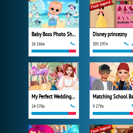
Baby Boss Photo Shoot
Disney princezny
26 166x
305 197x
My Perfect Wedding Planner
24 570x
9 279x