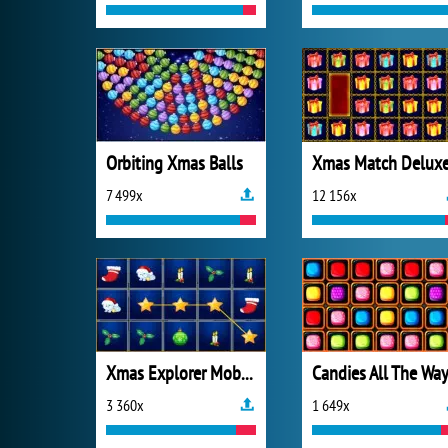
Orbiting Xmas Balls
Xmas Match Delux
7 499x
12 156x
Xmas Explorer Mobile
Candies All The Wa
3 360x
1 649x