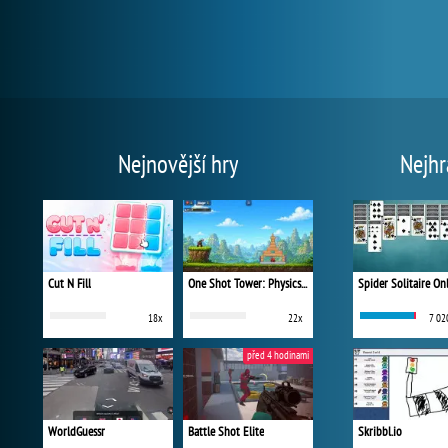
Nejnovější hry
Nejhr
Cut N Fill
One Shot Tower: Physics Destroyer
Spider Solitaire On
18x
22x
7 02
před 4 hodinami
WorldGuessr
Battle Shot Elite
Skribbl.io