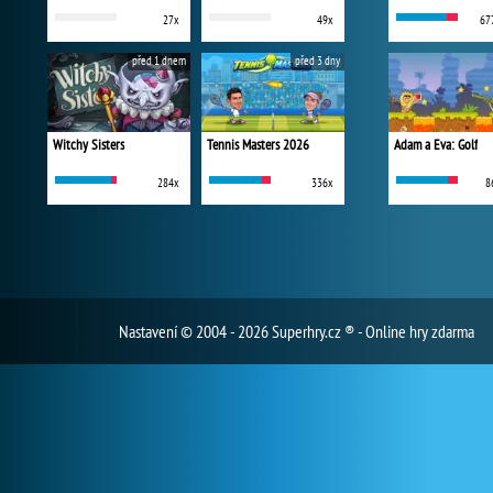
27x
49x
67
před 1 dnem
před 3 dny
Witchy Sisters
Tennis Masters 2026
Adam a Eva: Golf
284x
336x
8
Nastavení
© 2004 - 2026 Superhry.cz ® - Online hry zdarma