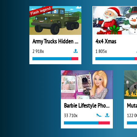
Army Trucks Hidden Letters
4x4 Xmas
2 918x
1 805x
Barbie Lifestyle Photographer
33 710x
122 0