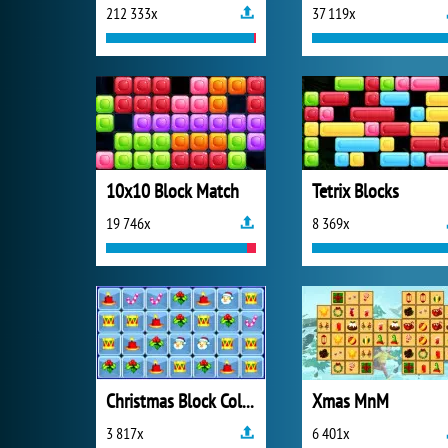
212 333x
37 119x
10x10 Block Match
Tetrix Blocks
19 746x
8 369x
Christmas Block Collapse
Xmas MnM
3 817x
6 401x