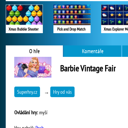
Xmas Bubble Shooter
Pick and Drop Match
Xmas Explorer M
O hře
Komentáře
Barbie Vintage Fair
Superhry.cz
→
Hry od vás
Ovládání hry:
myší
Hru nahrál:
Posh