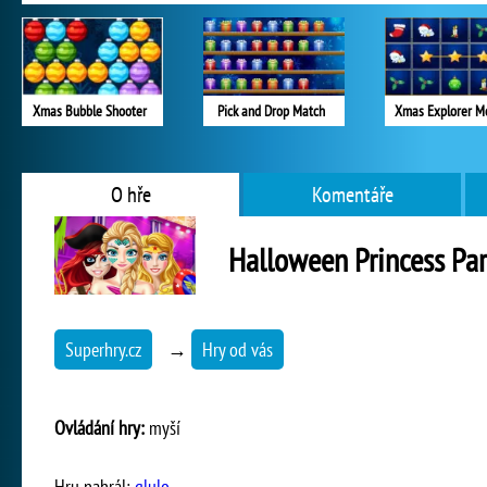
Xmas Bubble Shooter
Pick and Drop Match
Xmas Explorer M
O hře
Komentáře
Halloween Princess Par
Superhry.cz
→
Hry od vás
Ovládání hry:
myší
Hru nahrál:
glulo