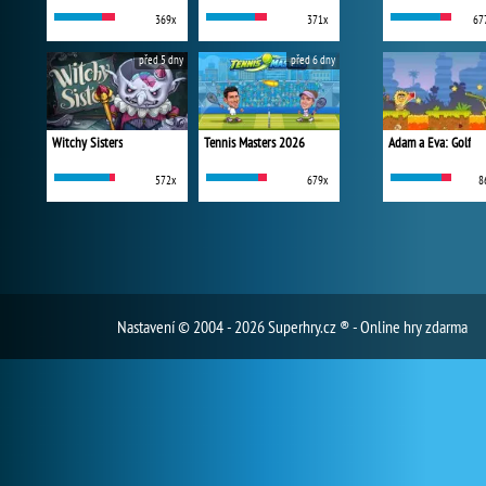
369x
371x
67
před 5 dny
před 6 dny
Witchy Sisters
Tennis Masters 2026
Adam a Eva: Golf
572x
679x
8
Nastavení
© 2004 - 2026 Superhry.cz ® - Online hry zdarma