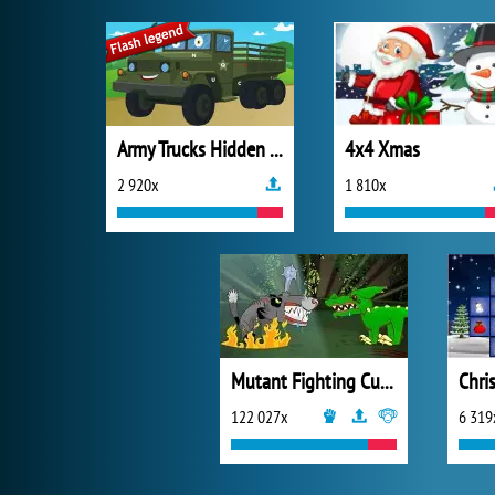
Army Trucks Hidden Letters
4x4 Xmas
2 920x
1 810x
Mutant Fighting Cup 2016
Chri
122 027x
6 319