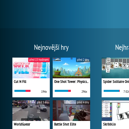
Nejnovější hry
Nejhr
před 15 hodinami
před 2 dny
Cut N Fill
One Shot Tower: Physics Destroyer
Spider Solitaire On
194x
296x
7 02
před 3 dny
před 4 dny
WorldGuessr
Battle Shot Elite
Skribbl.io