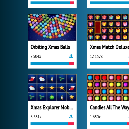
Orbiting Xmas Balls
Xmas Match Delux
7 504x
12 157x
Xmas Explorer Mobile
Candies All The Wa
3 361x
1 650x