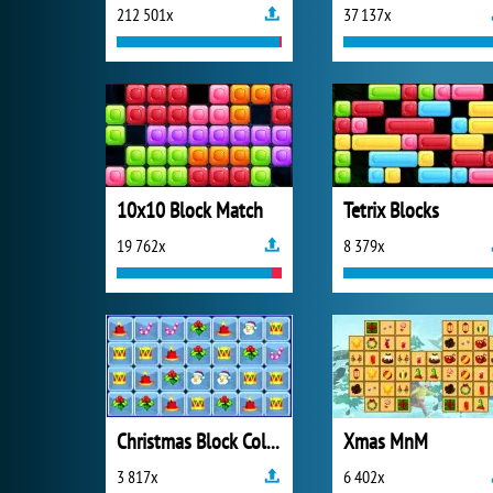
212 501x
37 137x
10x10 Block Match
Tetrix Blocks
19 762x
8 379x
Christmas Block Collapse
Xmas MnM
3 817x
6 402x