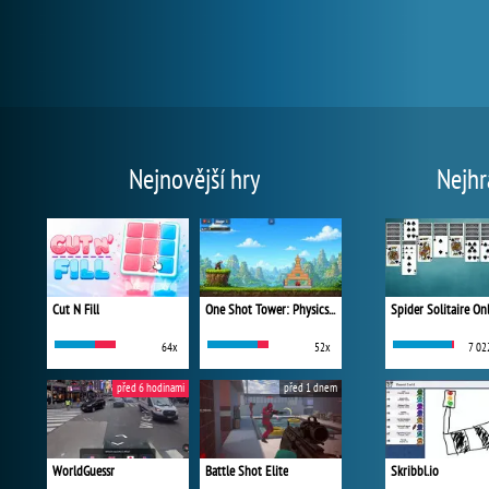
Nejnovější hry
Nejhr
Cut N Fill
One Shot Tower: Physics Destroyer
Spider Solitaire On
64x
52x
7 02
před 6 hodinami
před 1 dnem
WorldGuessr
Battle Shot Elite
Skribbl.io