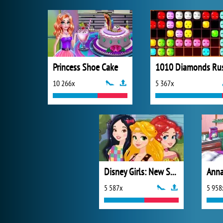
Princess Shoe Cake
1010 Diamonds Ru
10 266x
5 367x
Disney Girls: New Spring Trends
5 587x
5 958