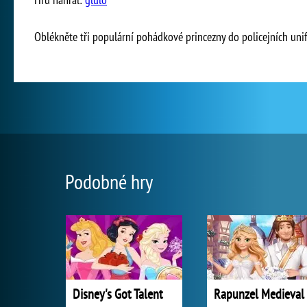
Oblékněte tři populární pohádkové princezny do policejních unifo
Podobné hry
Disney's Got Talent