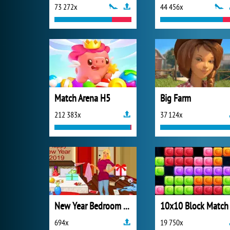
73 272x
44 456x
Match Arena H5
Big Farm
212 383x
37 124x
New Year Bedroom Cleaning
10x10 Block Match
694x
19 750x