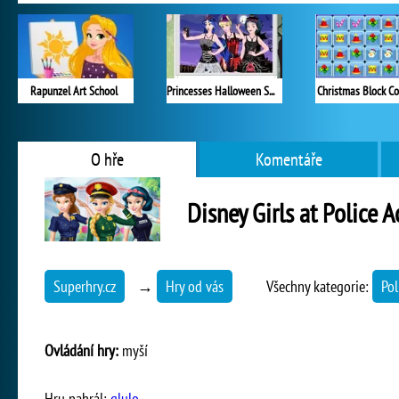
Rapunzel Art School
Princesses Halloween Selfie Like
Christmas Block Co
O hře
Komentáře
Disney Girls at Police
Superhry.cz
→
Hry od vás
Všechny kategorie:
Pol
Ovládání hry:
myší
Hru nahrál:
glulo