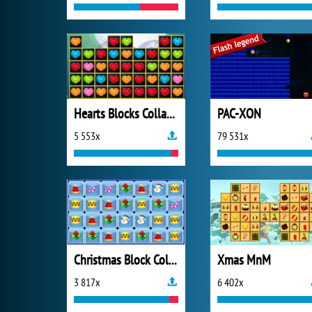
Hearts Blocks Collapse
PAC-XON
5 553x
79 531x
Christmas Block Collapse
Xmas MnM
3 817x
6 402x