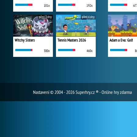
101x
192x
67
před 3 dny
před 4 dny
Witchy Sisters
Tennis Masters 2026
Adam a Eva: Golf
380x
460x
8
Nastavení
© 2004 - 2026 Superhry.cz ® - Online hry zdarma