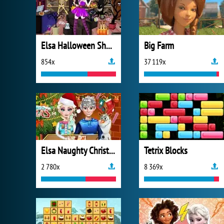
Elsa Halloween Shop Cleaning
Big Farm
854x
37 119x
Elsa Naughty Christmas
Tetrix Blocks
2 780x
8 369x