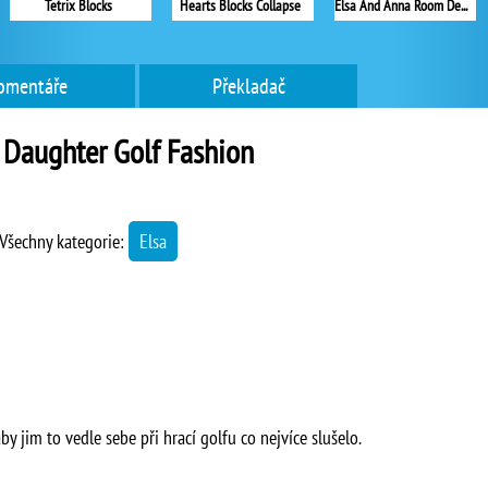
Tetrix Blocks
Hearts Blocks Collapse
Elsa And Anna Room Decoration
omentáře
Překladač
 Daughter Golf Fashion
Všechny kategorie:
Elsa
by jim to vedle sebe při hrací golfu co nejvíce slušelo.