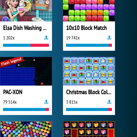
Elsa Dish Washing Realife
10x10 Block Match
1 202x
19 741x
PAC-XON
Christmas Block Collapse
79 514x
3 815x