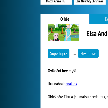
Match Arena H5
Elsa Naughty Christmas
O hře
K
Elsa And
Superhry.cz
→
Hry od vás
Ovládání hry:
myší
Hru nahrál:
anakids
Oblékněte Elsu a její malou dcerku tak, a