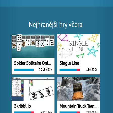
Nejhranější hry včera
Spider Solitaire Online
Single Line
7 019 658x
136 570x
Skribbl.io
Mountain Truck Transport
677 166x
298 087x