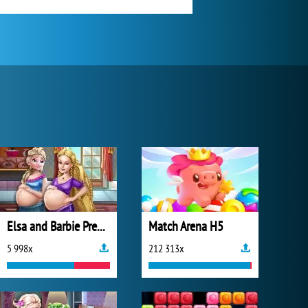
Elsa and Barbie Pregnant BFFs
Match Arena H5
5 998x
212 313x