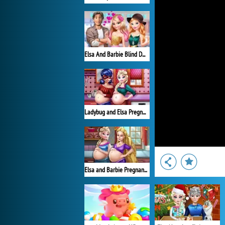
Elsa And Barbie Blind Date
Ladybug and Elsa Pregnant BFFs
Elsa and Barbie Pregnant BFFs