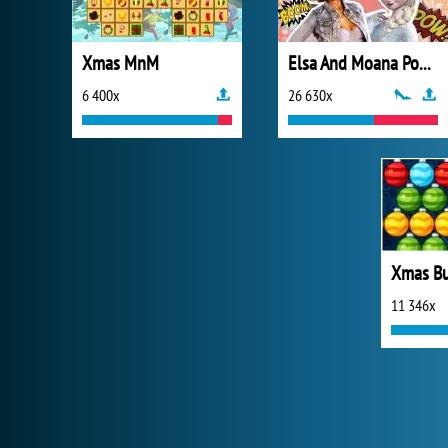
Xmas MnM
Elsa And Moana Popularity Challenge
6 400x
26 630x
Xmas Bu
11 346x