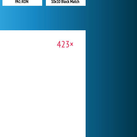
PAC-XON
10x10 Block Match
423×