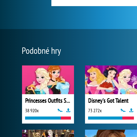
Podobné hry
Princesses Outfits Swap
Disney's Got Talent
38 920x
73 272x