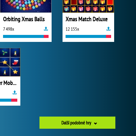
Orbiting Xmas Balls
Xmas Match Deluxe
7 498x
12 155x
Xmas Explorer Mobile
Další podobné hry