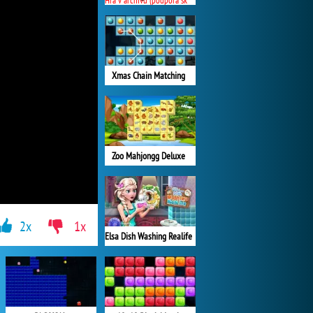
Hra v archivu (podpora skončila)
Xmas Chain Matching
Zoo Mahjongg Deluxe
2x
1x
Elsa Dish Washing Realife