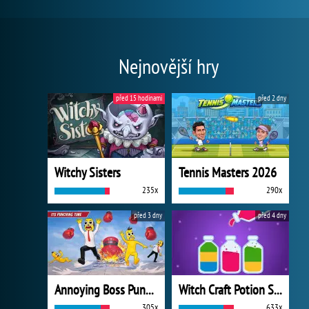
Nejnovější hry
před 15 hodinami
před 2 dny
Witchy Sisters
Tennis Masters 2026
235x
290x
před 3 dny
před 4 dny
Annoying Boss Punch Game
Witch Craft Potion Sort
305x
633x