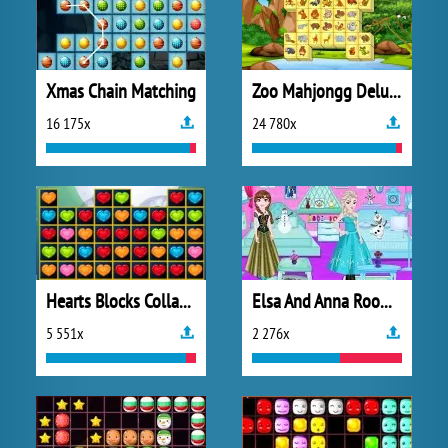
Xmas Chain Matching
Zoo Mahjongg Deluxe
16 175x
24 780x
Hearts Blocks Collapse
Elsa And Anna Room Decoration
5 551x
2 276x