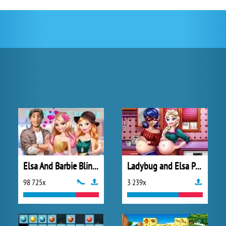
Elsa And Barbie Blind Date
Ladybug and Elsa Pregnant BFFs
98 725x
3 239x