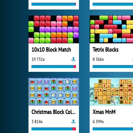
10x10 Block Match
Tetrix Blocks
19 731x
8 366x
Christmas Block Collapse
Xmas MnM
3 814x
6 399x