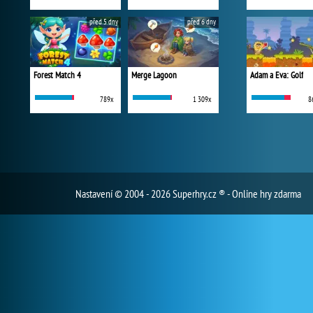
před 5 dny
před 6 dny
Forest Match 4
Merge Lagoon
Adam a Eva: Golf
789x
1 309x
8
Nastavení
© 2004 - 2026 Superhry.cz ® - Online hry zdarma