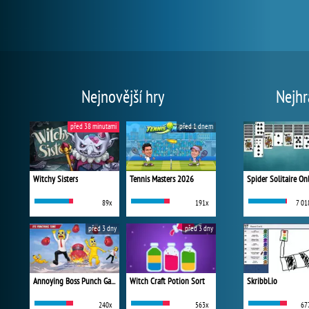
Nejnovější hry
Nejhr
před 38 minutami
před 1 dnem
Witchy Sisters
Tennis Masters 2026
Spider Solitaire On
89x
191x
7 01
před 3 dny
před 3 dny
Annoying Boss Punch Game
Witch Craft Potion Sort
Skribbl.io
240x
563x
67