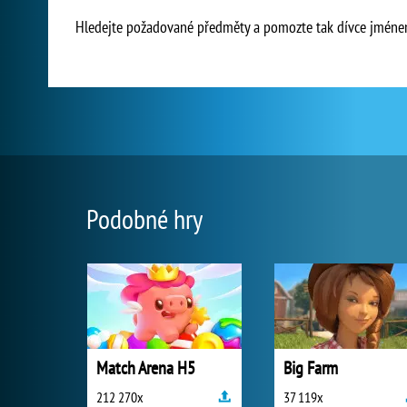
Hledejte požadované předměty a pomozte tak dívce jménem
Podobné hry
Match Arena H5
Big Farm
212 270x
37 119x