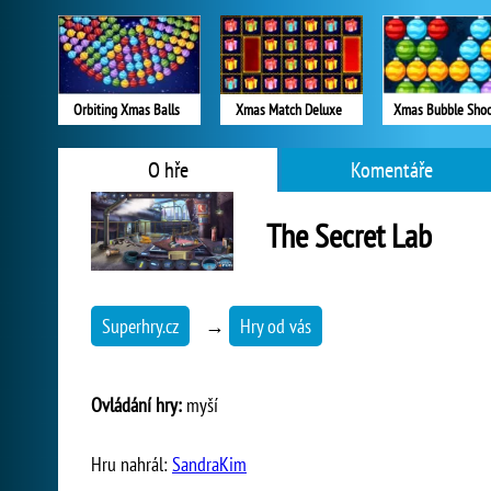
Orbiting Xmas Balls
Xmas Match Deluxe
Xmas Bubble Shoo
O hře
Komentáře
The Secret Lab
Superhry.cz
→
Hry od vás
Ovládání hry:
myší
Hru nahrál:
SandraKim