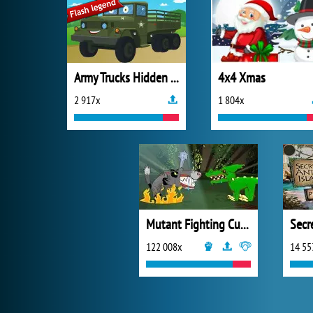
Army Trucks Hidden Letters
4x4 Xmas
2 917x
1 804x
Mutant Fighting Cup 2016
122 008x
14 55