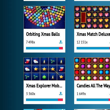
Orbiting Xmas Balls
Xmas Match Delux
7 498x
12 151x
Xmas Explorer Mobile
Candies All The Wa
3 360x
1 649x