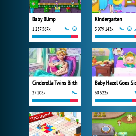
Baby Blimp
Kindergarten
1 237 567x
3 979 143x
Cinderella Twins Birth
Baby Hazel Goes Si
27 108x
60 522x