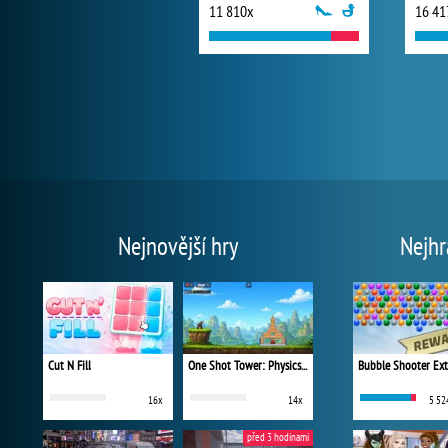
11 810x
16 41
Nejnovější hry
Nejhr
Cut N Fill
One Shot Tower: Physics Destroyer
Bubble Shooter Ex
16x
14x
5 52
před 3 hodinami