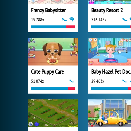
Frenzy Babysitter
Beauty Resort 2
15 788x
716 148x
Cute Puppy Care
Baby 
51 074x
29 463x