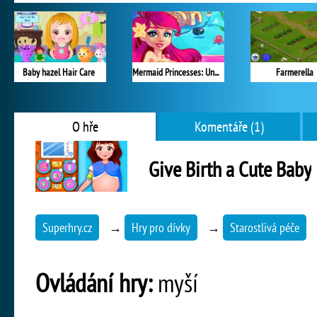
Baby hazel Hair Care
Mermaid Princesses: Underwater Games
Farmerella
O hře
Komentáře (1)
Give Birth a Cute Baby
Superhry.cz
→
Hry pro dívky
→
Starostlivá péče
Ovládání hry:
myší