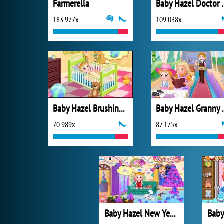
Farmerella
Baby Haze
183 977x
109 038x
Baby Hazel Brushing Time
Baby Ha
70 989x
87 175x
Baby Hazel New Year Party
Baby