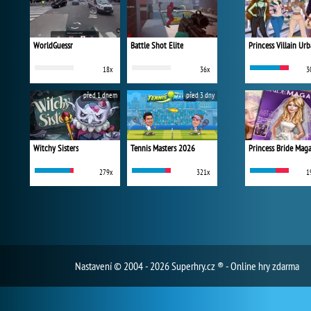
WorldGuessr
Battle Shot Elite
18x
36x
3
před 1 dnem
před 3 dny
Witchy Sisters
Tennis Masters 2026
Princess Bride Mag
279x
321x
1
Nastavení
© 2004 - 2026 Superhry.cz ® - Online hry zdarma