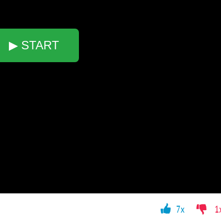
▶ START
7x
1