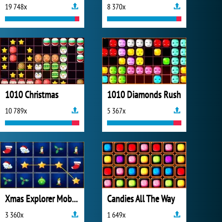
19 748x
8 370x
1010 Christmas
1010 Diamonds Rush
10 789x
5 367x
Xmas Explorer Mobile
Candies All The Way
3 360x
1 649x