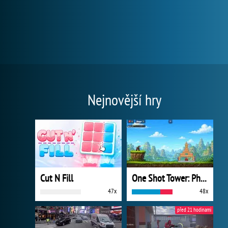
Nejnovější hry
Cut N Fill
One Shot Tower: Physics Destroyer
47x
48x
před 21 hodinami