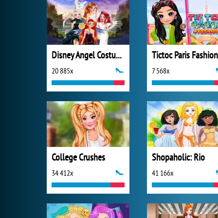
Disney Angel Costumes
Tictoc Paris Fashion
20 885x
7 568x
College Crushes
Shopaholic: Rio
34 412x
41 166x