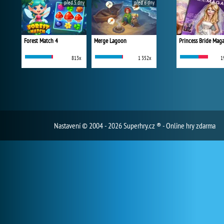
před 5 dny
před 6 dny
Forest Match 4
Merge Lagoon
Princess Bride Mag
813x
1 352x
1
Nastavení
© 2004 - 2026 Superhry.cz ® - Online hry zdarma