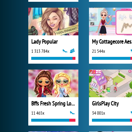
Lady Popular
My C
1 313 784x
21 544x
Bffs Fresh Spring Look
GirlsPlay City
11 465x
34 001x