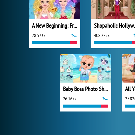
A New Beginning: From Sad To Fab
Shopah
78 573x
408 282x
Baby Boss Photo Shoot
26 167x
27 82