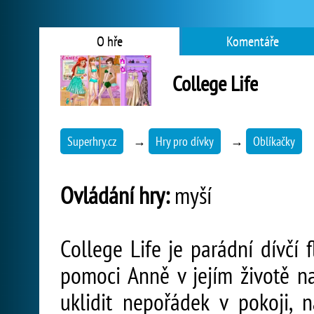
O hře
Komentáře
College Life
Superhry.cz
→
Hry pro dívky
→
Oblíkačky
Ovládání hry:
myší
College Life je parádní dívčí
pomoci Anně v jejím životě na 
uklidit nepořádek v pokoji,