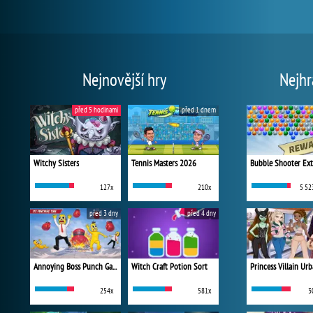
Nejnovější hry
Nejhr
před 5 hodinami
před 1 dnem
Witchy Sisters
Tennis Masters 2026
Bubble Shooter Ex
127x
210x
5 52
před 3 dny
před 4 dny
Annoying Boss Punch Game
Witch Craft Potion Sort
254x
581x
3