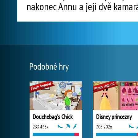
nakonec Annu a její dvě kamará
Podobné hry
Douchebag's Chick
Disney princezny
233 433x
305 202x